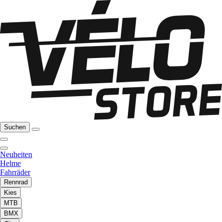
Suchen
Neuheiten
Helme
Fahrräder
Rennrad
Kies
MTB
BMX