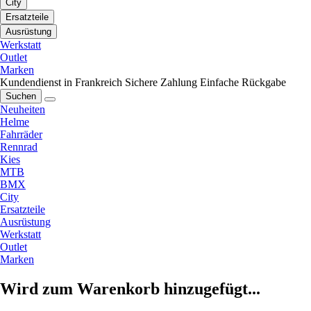
City
Ersatzteile
Ausrüstung
Werkstatt
Outlet
Marken
Kundendienst in Frankreich
Sichere Zahlung
Einfache Rückgabe
Suchen
Neuheiten
Helme
Fahrräder
Rennrad
Kies
MTB
BMX
City
Ersatzteile
Ausrüstung
Werkstatt
Outlet
Marken
Wird zum Warenkorb hinzugefügt...