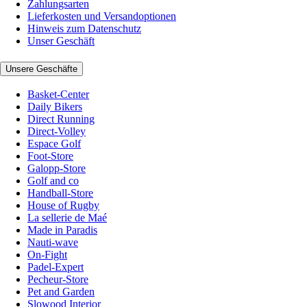
Zahlungsarten
Lieferkosten und Versandoptionen
Hinweis zum Datenschutz
Unser Geschäft
Unsere Geschäfte
Basket-Center
Daily Bikers
Direct Running
Direct-Volley
Espace Golf
Foot-Store
Galopp-Store
Golf and co
Handball-Store
House of Rugby
La sellerie de Maé
Made in Paradis
Nauti-wave
On-Fight
Padel-Expert
Pecheur-Store
Pet and Garden
Slowood Interior