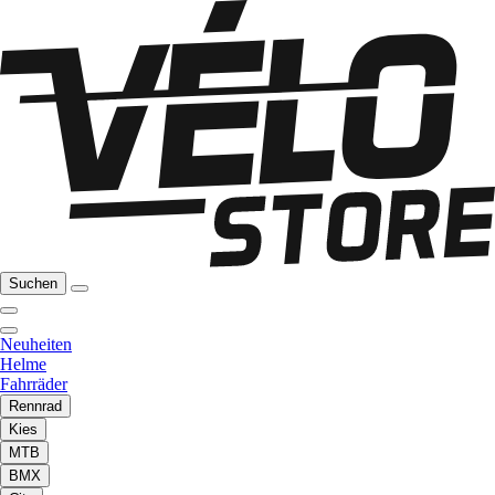
Suchen
Neuheiten
Helme
Fahrräder
Rennrad
Kies
MTB
BMX