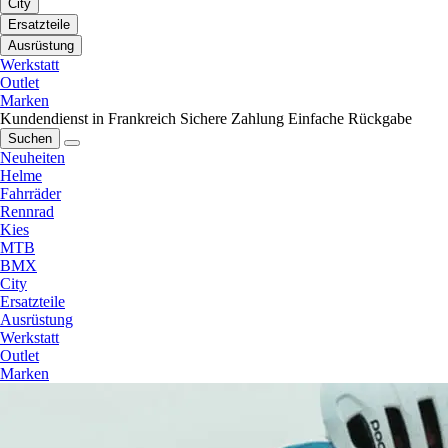
City
Ersatzteile
Ausrüstung
Werkstatt
Outlet
Marken
Kundendienst in Frankreich
Sichere Zahlung
Einfache Rückgabe
Suchen
Neuheiten
Helme
Fahrräder
Rennrad
Kies
MTB
BMX
City
Ersatzteile
Ausrüstung
Werkstatt
Outlet
Marken