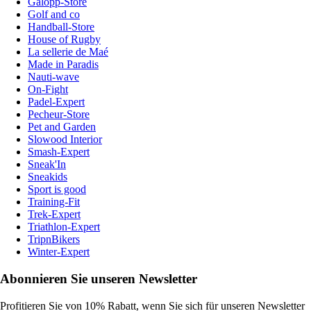
Galopp-Store
Golf and co
Handball-Store
House of Rugby
La sellerie de Maé
Made in Paradis
Nauti-wave
On-Fight
Padel-Expert
Pecheur-Store
Pet and Garden
Slowood Interior
Smash-Expert
Sneak'In
Sneakids
Sport is good
Training-Fit
Trek-Expert
Triathlon-Expert
TripnBikers
Winter-Expert
Abonnieren Sie unseren Newsletter
Profitieren Sie von 10% Rabatt, wenn Sie sich für unseren Newsletter