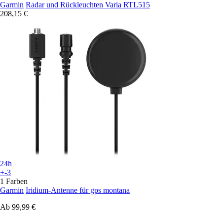
Garmin
Radar und Rückleuchten Varia RTL515
208,15 €
24h
+-3
1 Farben
Garmin
Iridium-Antenne für gps montana
Ab
99,99 €