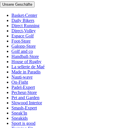
Unsere Geschäfte
Basket-Center
Daily Bikers
Direct Running
Direct-Volley
Espace Golf
Foot-Store
Galopp-Store
Golf and co
Handball-Store
House of Rugby
La sellerie de Maé
Made in Paradis
Nauti-wave
On-Fight
Padel-Expert
Pecheur-Store
Pet and Garden
Slowood Interior
Smash-Expert
Sneak'In
Sneakids
Sport is good