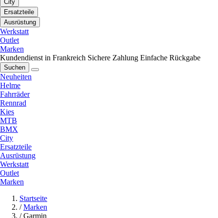
City
Ersatzteile
Ausrüstung
Werkstatt
Outlet
Marken
Kundendienst in Frankreich
Sichere Zahlung
Einfache Rückgabe
Suchen
Neuheiten
Helme
Fahrräder
Rennrad
Kies
MTB
BMX
City
Ersatzteile
Ausrüstung
Werkstatt
Outlet
Marken
Startseite
/
Marken
/
Garmin