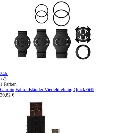
24h
+-3
1 Farben
Garmin
Fahrradständer Vierteldrehung QuickFit®
20,82 €