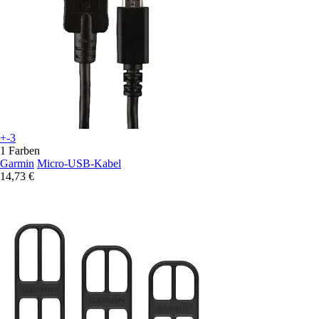
+-3
1 Farben
Garmin
Micro-USB-Kabel
14,73 €