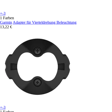
+-3
1 Farben
Garmin
Adapter für Vierteldrehung Beleuchtung
13,22 €
+-3
1 Farben