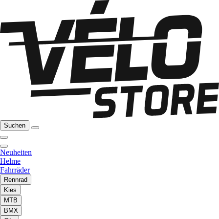
Suchen
Neuheiten
Helme
Fahrräder
Rennrad
Kies
MTB
BMX