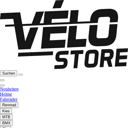
Suchen
Neuheiten
Helme
Fahrräder
Rennrad
Kies
MTB
BMX