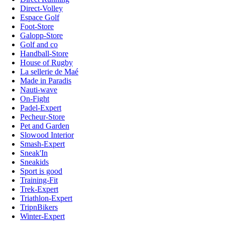
Direct-Volley
Espace Golf
Foot-Store
Galopp-Store
Golf and co
Handball-Store
House of Rugby
La sellerie de Maé
Made in Paradis
Nauti-wave
On-Fight
Padel-Expert
Pecheur-Store
Pet and Garden
Slowood Interior
Smash-Expert
Sneak'In
Sneakids
Sport is good
Training-Fit
Trek-Expert
Triathlon-Expert
TripnBikers
Winter-Expert