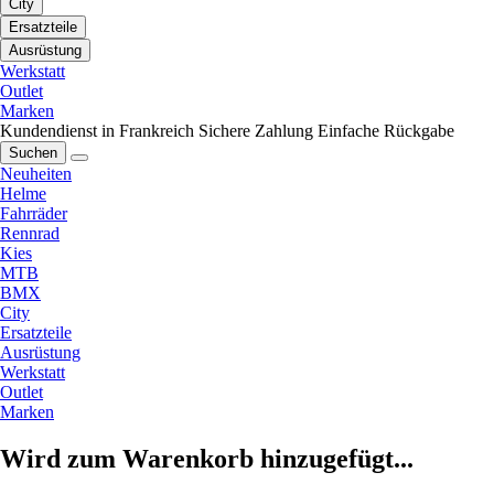
City
Ersatzteile
Ausrüstung
Werkstatt
Outlet
Marken
Kundendienst in Frankreich
Sichere Zahlung
Einfache Rückgabe
Suchen
Neuheiten
Helme
Fahrräder
Rennrad
Kies
MTB
BMX
City
Ersatzteile
Ausrüstung
Werkstatt
Outlet
Marken
Wird zum Warenkorb hinzugefügt...