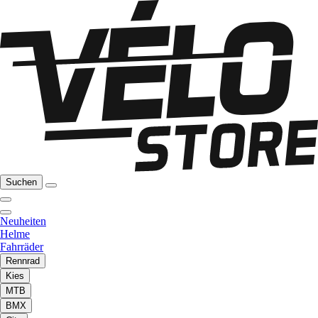
Suchen
Neuheiten
Helme
Fahrräder
Rennrad
Kies
MTB
BMX