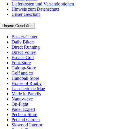
Lieferkosten und Versandoptionen
Hinweis zum Datenschutz
Unser Geschäft
Unsere Geschäfte
Basket-Center
Daily Bikers
Direct Running
Direct-Volley
Espace Golf
Foot-Store
Galopp-Store
Golf and co
Handball-Store
House of Rugby
La sellerie de Maé
Made in Paradis
Nauti-wave
On-Fight
Padel-Expert
Pecheur-Store
Pet and Garden
Slowood Interior