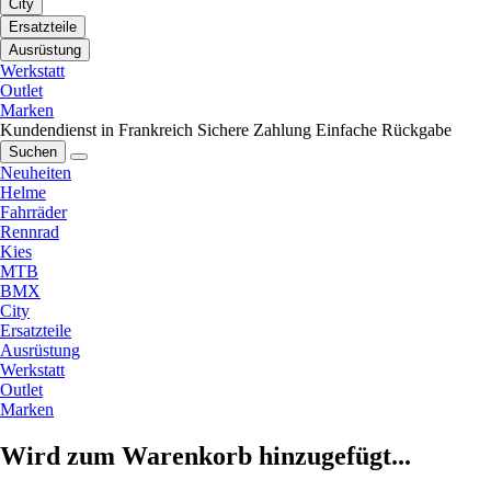
City
Ersatzteile
Ausrüstung
Werkstatt
Outlet
Marken
Kundendienst in Frankreich
Sichere Zahlung
Einfache Rückgabe
Suchen
Neuheiten
Helme
Fahrräder
Rennrad
Kies
MTB
BMX
City
Ersatzteile
Ausrüstung
Werkstatt
Outlet
Marken
Wird zum Warenkorb hinzugefügt...