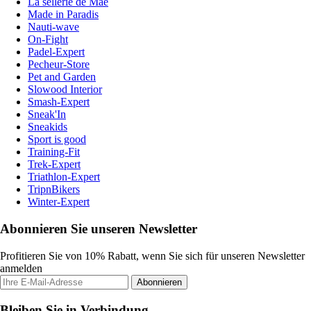
La sellerie de Maé
Made in Paradis
Nauti-wave
On-Fight
Padel-Expert
Pecheur-Store
Pet and Garden
Slowood Interior
Smash-Expert
Sneak'In
Sneakids
Sport is good
Training-Fit
Trek-Expert
Triathlon-Expert
TripnBikers
Winter-Expert
Abonnieren Sie unseren Newsletter
Profitieren Sie von 10% Rabatt, wenn Sie sich für unseren Newsletter
anmelden
Abonnieren
Bleiben Sie in Verbindung