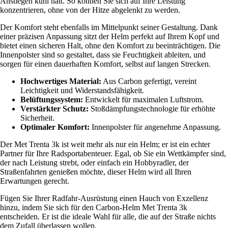
Anstiegen kühl hält. So können Sie sich auf Ihre Leistung
konzentrieren, ohne von der Hitze abgelenkt zu werden.
Der Komfort steht ebenfalls im Mittelpunkt seiner Gestaltung. Dank
einer präzisen Anpassung sitzt der Helm perfekt auf Ihrem Kopf und
bietet einen sicheren Halt, ohne den Komfort zu beeinträchtigen. Die
Innenpolster sind so gestaltet, dass sie Feuchtigkeit ableiten, und
sorgen für einen dauerhaften Komfort, selbst auf langen Strecken.
Hochwertiges Material:
Aus Carbon gefertigt, vereint
Leichtigkeit und Widerstandsfähigkeit.
Belüftungssystem:
Entwickelt für maximalen Luftstrom.
Verstärkter Schutz:
Stoßdämpfungstechnologie für erhöhte
Sicherheit.
Optimaler Komfort:
Innenpolster für angenehme Anpassung.
Der Met Trenta 3k ist weit mehr als nur ein Helm; er ist ein echter
Partner für Ihre Radsportabenteuer. Egal, ob Sie ein Wettkämpfer sind,
der nach Leistung strebt, oder einfach ein Hobbyradler, der
Straßenfahrten genießen möchte, dieser Helm wird all Ihren
Erwartungen gerecht.
Fügen Sie Ihrer Radfahr-Ausrüstung einen Hauch von Exzellenz
hinzu, indem Sie sich für den Carbon-Helm Met Trenta 3k
entscheiden. Er ist die ideale Wahl für alle, die auf der Straße nichts
dem Zufall überlassen wollen.