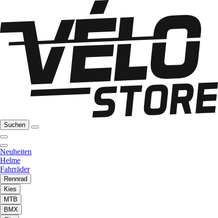
Suchen
Neuheiten
Helme
Fahrräder
Rennrad
Kies
MTB
BMX