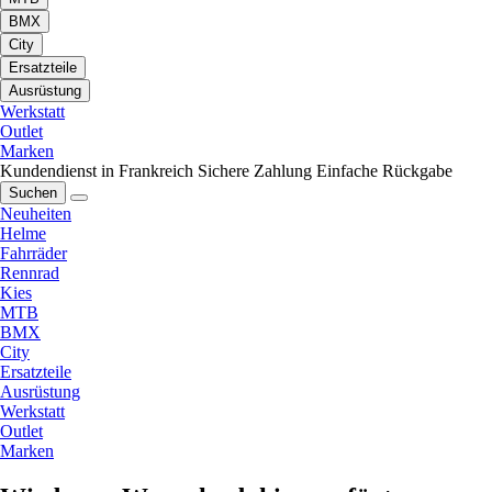
BMX
City
Ersatzteile
Ausrüstung
Werkstatt
Outlet
Marken
Kundendienst in Frankreich
Sichere Zahlung
Einfache Rückgabe
Suchen
Neuheiten
Helme
Fahrräder
Rennrad
Kies
MTB
BMX
City
Ersatzteile
Ausrüstung
Werkstatt
Outlet
Marken