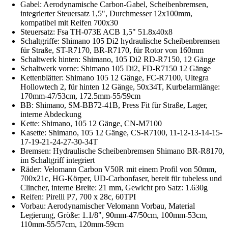
Gabel: Aerodynamische Carbon-Gabel, Scheibenbremsen,
integrierter Steuersatz 1,5", Durchmesser 12x100mm,
kompatibel mit Reifen 700x30
Steuersatz: Fsa TH-073E ACB 1,5" 51.8x40x8
Schaltgriffe: Shimano 105 Di2 hydraulische Scheibenbremsen
für Straße, ST-R7170, BR-R7170, für Rotor von 160mm
Schaltwerk hinten: Shimano, 105 Di2 RD-R7150, 12 Gänge
Schaltwerk vorne: Shimano 105 Di2, FD-R7150 12 Gänge
Kettenblätter: Shimano 105 12 Gänge, FC-R7100, Ultegra
Hollowtech 2, für hinten 12 Gänge, 50x34T, Kurbelarmlänge:
170mm-47/53cm, 172.5mm-55/59cm
BB: Shimano, SM-BB72-41B, Press Fit für Straße, Lager,
interne Abdeckung
Kette: Shimano, 105 12 Gänge, CN-M7100
Kasette: Shimano, 105 12 Gänge, CS-R7100, 11-12-13-14-15-
17-19-21-24-27-30-34T
Bremsen: Hydraulische Scheibenbremsen Shimano BR-R8170,
im Schaltgriff integriert
Räder: Velomann Carbon V50R mit einem Profil von 50mm,
700x21c, HG-Körper, UD-Carbonfaser, bereit für tubeless und
Clincher, interne Breite: 21 mm, Gewicht pro Satz: 1.630g
Reifen: Pirelli P7, 700 x 28c, 60TPI
Vorbau: Aerodynamischer Velomann Vorbau, Material
Legierung, Größe: 1.1/8", 90mm-47/50cm, 100mm-53cm,
110mm-55/57cm, 120mm-59cm