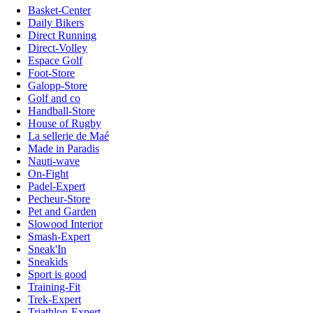
Basket-Center
Daily Bikers
Direct Running
Direct-Volley
Espace Golf
Foot-Store
Galopp-Store
Golf and co
Handball-Store
House of Rugby
La sellerie de Maé
Made in Paradis
Nauti-wave
On-Fight
Padel-Expert
Pecheur-Store
Pet and Garden
Slowood Interior
Smash-Expert
Sneak'In
Sneakids
Sport is good
Training-Fit
Trek-Expert
Triathlon-Expert