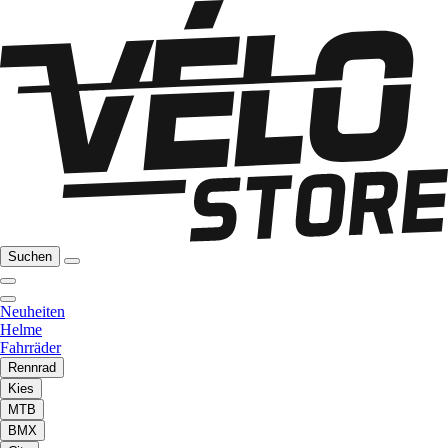
Suchen
Neuheiten
Helme
Fahrräder
Rennrad
Kies
MTB
BMX