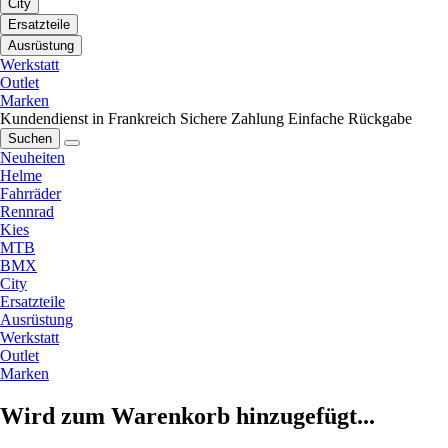
City
Ersatzteile
Ausrüstung
Werkstatt
Outlet
Marken
Kundendienst in Frankreich
Sichere Zahlung
Einfache Rückgabe
Suchen
Neuheiten
Helme
Fahrräder
Rennrad
Kies
MTB
BMX
City
Ersatzteile
Ausrüstung
Werkstatt
Outlet
Marken
Wird zum Warenkorb hinzugefügt...