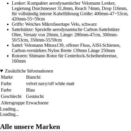
Lenker: Kompakter aerodynamischer Velomann Lenker,
Legierung Durchmesser 31,8mm, Reach 74mm, Drop 116mm,
für vollständig interne Kabelführung Größe: 400mm-47~53cm,
420mm-55~59cm
Griffe: Weiches Mikrofasertape Velo, schwarz
Sattelstütze: Spezielle aerodynamische Carbon-Sattelstütze
Oltre, Versatz von 20mm, Länge: 280mm-47cm, 300mm-
50/53cm, 350mm-55/59cm
Sattel: Velomann Mitora139, offener Fluss, AISI-Schienen,
Carbon-verstärktes Nylon Breite 139mm Länge 250mm
Rotoren: Shimano Rotor für Centerlock-Scheibenbremse,
160mm
Zusätzliche Informationen
Marke
Bianchi
Farbe
velvet navy/off white matt
Farbe
Blau
Geschlecht
Gemischt
Altersgruppe
Erwachsene
Loading...
Loading...
Alle unsere Marken