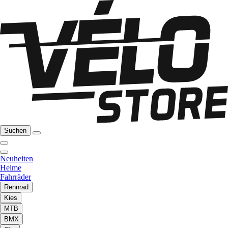
Suchen
Neuheiten
Helme
Fahrräder
Rennrad
Kies
MTB
BMX