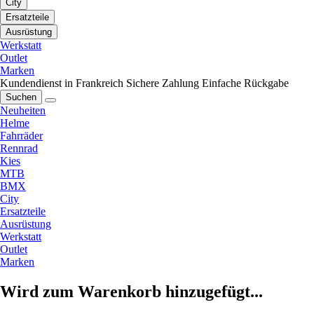
City
Ersatzteile
Ausrüstung
Werkstatt
Outlet
Marken
Kundendienst in Frankreich
Sichere Zahlung
Einfache Rückgabe
Suchen
Neuheiten
Helme
Fahrräder
Rennrad
Kies
MTB
BMX
City
Ersatzteile
Ausrüstung
Werkstatt
Outlet
Marken
Wird zum Warenkorb hinzugefügt...