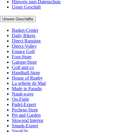
Hinweis zum Datenschutz
Unser Geschäft
Unsere Geschäfte
Basket-Center
Daily Bikers
Direct Running
Direct-Volley
Espace Golf
Foot-Store
Galopp-Store
Golf and co
Handball-Store
House of Rugby
La sellerie de Maé
Made in Paradis
Nauti-wave
On-Fight
Padel-Expert
Pecheur-Store
Pet and Garden
Slowood Interior
Smash-Expert
Sneak'In