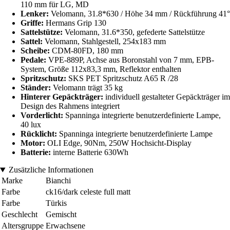
110 mm für LG, MD
Lenker:
Velomann, 31.8*630 / Höhe 34 mm / Rückführung 41°
Griffe:
Hermans Grip 130
Sattelstütze:
Velomann, 31.6*350, gefederte Sattelstütze
Sattel:
Velomann, Stahlgestell, 254x183 mm
Scheibe:
CDM-80FD, 180 mm
Pedale:
VPE-889P, Achse aus Boronstahl von 7 mm, EPB-
System, Größe 112x83,3 mm, Reflektor enthalten
Spritzschutz:
SKS PET Spritzschutz A65 R /28
Ständer:
Velomann trägt 35 kg
Hinterer Gepäckträger:
individuell gestalteter Gepäckträger im
Design des Rahmens integriert
Vorderlicht:
Spanninga integrierte benutzerdefinierte Lampe,
40 lux
Rücklicht:
Spanninga integrierte benutzerdefinierte Lampe
Motor:
OLI Edge, 90Nm, 250W Hochsicht-Display
Batterie:
interne Batterie 630Wh
Zusätzliche Informationen
Marke
Bianchi
Farbe
ck16/dark celeste full matt
Farbe
Türkis
Geschlecht
Gemischt
Altersgruppe
Erwachsene