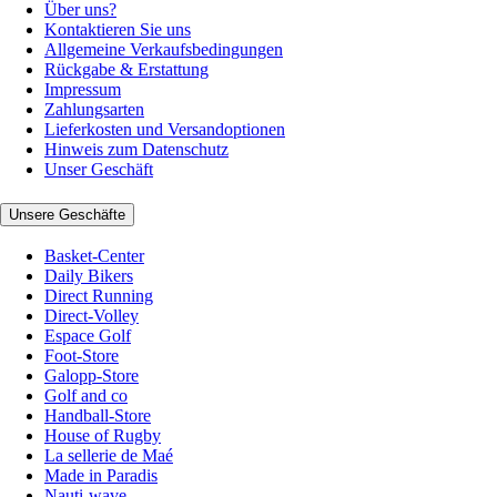
Über uns?
Kontaktieren Sie uns
Allgemeine Verkaufsbedingungen
Rückgabe & Erstattung
Impressum
Zahlungsarten
Lieferkosten und Versandoptionen
Hinweis zum Datenschutz
Unser Geschäft
Unsere Geschäfte
Basket-Center
Daily Bikers
Direct Running
Direct-Volley
Espace Golf
Foot-Store
Galopp-Store
Golf and co
Handball-Store
House of Rugby
La sellerie de Maé
Made in Paradis
Nauti-wave