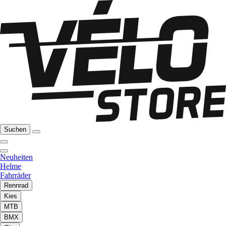
Suchen
Neuheiten
Helme
Fahrräder
Rennrad
Kies
MTB
BMX