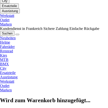
City
Ersatzteile
Ausrüstung
Werkstatt
Outlet
Marken
Kundendienst in Frankreich
Sichere Zahlung
Einfache Rückgabe
Suchen
Neuheiten
Helme
Fahrräder
Rennrad
Kies
MTB
BMX
City
Ersatzteile
Ausrüstung
Werkstatt
Outlet
Marken
Wird zum Warenkorb hinzugefügt...