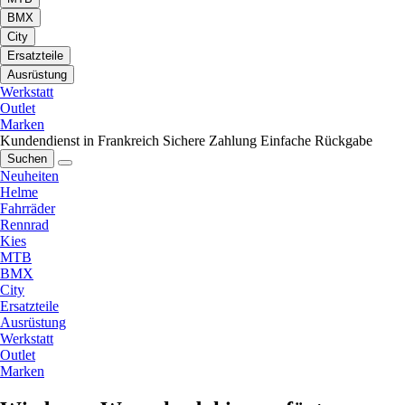
BMX
City
Ersatzteile
Ausrüstung
Werkstatt
Outlet
Marken
Kundendienst in Frankreich
Sichere Zahlung
Einfache Rückgabe
Suchen
Neuheiten
Helme
Fahrräder
Rennrad
Kies
MTB
BMX
City
Ersatzteile
Ausrüstung
Werkstatt
Outlet
Marken