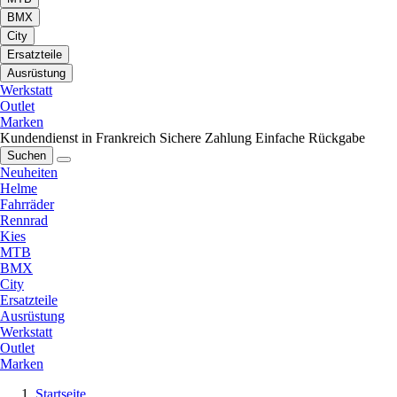
BMX
City
Ersatzteile
Ausrüstung
Werkstatt
Outlet
Marken
Kundendienst in Frankreich
Sichere Zahlung
Einfache Rückgabe
Suchen
Neuheiten
Helme
Fahrräder
Rennrad
Kies
MTB
BMX
City
Ersatzteile
Ausrüstung
Werkstatt
Outlet
Marken
Startseite