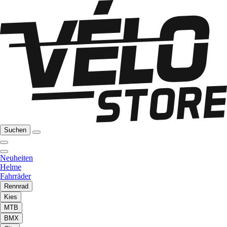
Suchen
Neuheiten
Helme
Fahrräder
Rennrad
Kies
MTB
BMX