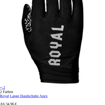
+-2
2 Farben
Royal
Lange Handschuhe Apex
Ab
34,96 €