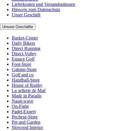
Lieferkosten und Versandoptionen
Hinweis zum Datenschutz
Unser Geschäft
Unsere Geschäfte
Basket-Center
Daily Bikers
Direct Running
Direct-Volley
Espace Golf
Foot-Store
Galopp-Store
Golf and co
Handball-Store
House of Rugby
La sellerie de Maé
Made in Paradis
Nauti-wave
On-Fight
Padel-Expert
Pecheur-Store
Pet and Garden
Slowood Interior