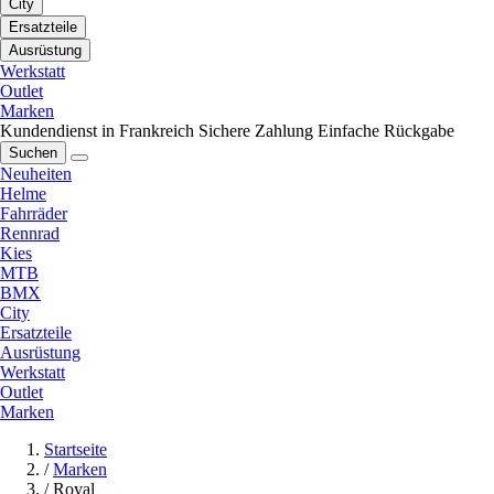
City
Ersatzteile
Ausrüstung
Werkstatt
Outlet
Marken
Kundendienst in Frankreich
Sichere Zahlung
Einfache Rückgabe
Suchen
Neuheiten
Helme
Fahrräder
Rennrad
Kies
MTB
BMX
City
Ersatzteile
Ausrüstung
Werkstatt
Outlet
Marken
Startseite
/
Marken
/
Royal