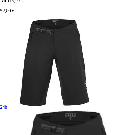
Ab
119,95 €
52,80 €
24h