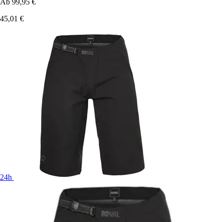
Ab
99,95 €
45,01 €
24h