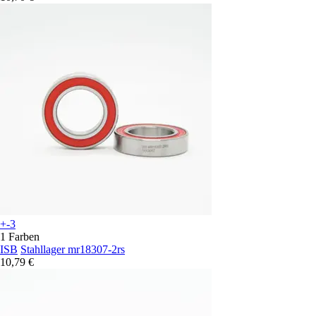
+-3
1 Farben
ISB
Stahllager mr18307-2rs
10,79 €