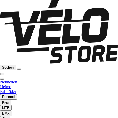
Suchen
Neuheiten
Helme
Fahrräder
Rennrad
Kies
MTB
BMX