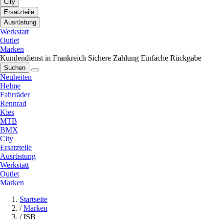
City
Ersatzteile
Ausrüstung
Werkstatt
Outlet
Marken
Kundendienst in Frankreich
Sichere Zahlung
Einfache Rückgabe
Suchen
Neuheiten
Helme
Fahrräder
Rennrad
Kies
MTB
BMX
City
Ersatzteile
Ausrüstung
Werkstatt
Outlet
Marken
Startseite
/
Marken
/
ISB