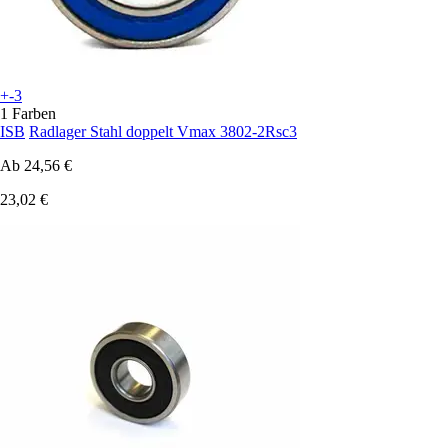
+-3
1 Farben
ISB
Radlager Stahl doppelt Vmax 3802-2Rsc3
Ab
24,56 €
23,02 €