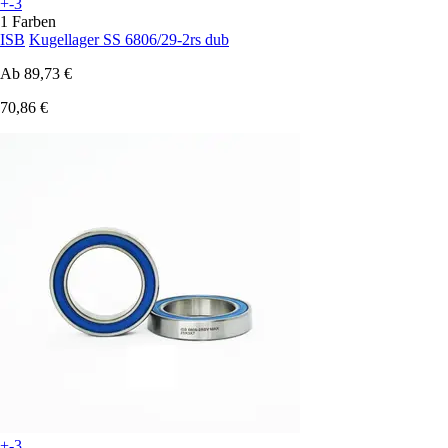
+-3
1 Farben
ISB
Kugellager SS 6806/29-2rs dub
Ab
89,73 €
70,86 €
+-3