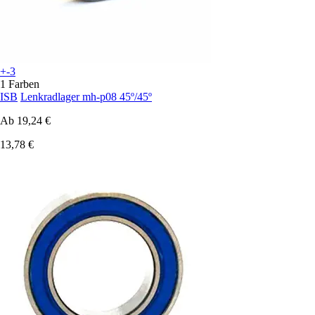
+-3
1 Farben
ISB
Lenkradlager mh-p08 45º/45º
Ab
19,24 €
13,78 €