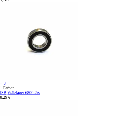
+-3
1 Farben
ISB
Wälzlager 6800-2rs
8,29 €