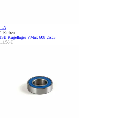
+-3
1 Farben
ISB
Kugellager VMax 608-2rsc3
11,58 €