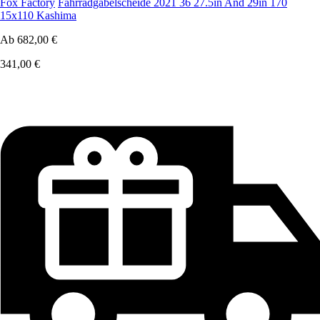
Fox Factory
Fahrradgabelscheide 2021 36 27.5in And 29in 170
15x110 Kashima
Ab
682,00 €
341,00 €