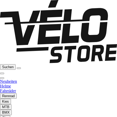
Suchen
Neuheiten
Helme
Fahrräder
Rennrad
Kies
MTB
BMX