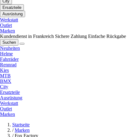
City
Ersatzteile
Ausrüstung
Werkstatt
Outlet
Marken
Kundendienst in Frankreich
Sichere Zahlung
Einfache Rückgabe
Suchen
Neuheiten
Helme
Fahrräder
Rennrad
Kies
MTB
BMX
City
Ersatzteile
Ausrüstung
Werkstatt
Outlet
Marken
Startseite
/
Marken
/
Fox Factory