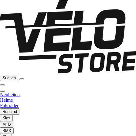
Suchen
Neuheiten
Helme
Fahrräder
Rennrad
Kies
MTB
BMX