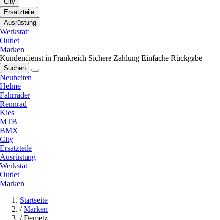
City
Ersatzteile
Ausrüstung
Werkstatt
Outlet
Marken
Kundendienst in Frankreich
Sichere Zahlung
Einfache Rückgabe
Suchen
Neuheiten
Helme
Fahrräder
Rennrad
Kies
MTB
BMX
City
Ersatzteile
Ausrüstung
Werkstatt
Outlet
Marken
Startseite
/
Marken
/
Demetz