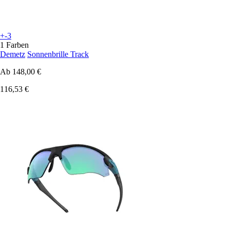
+-3
1 Farben
Demetz
Sonnenbrille Track
Ab
148,00 €
116,53 €