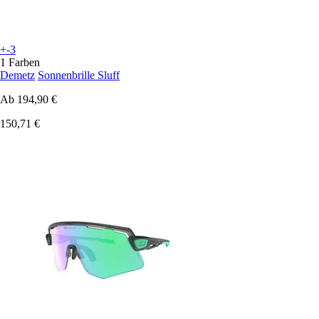
+-3
1 Farben
Demetz
Sonnenbrille Sluff
Ab
194,90 €
150,71 €