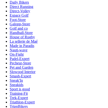
Daily Bikers
Direct Running
Direct-Volley
Espace Golf
Foot-Store
Galopp-Store
Golf and co
Handball-Store
House of Rugby
La sellerie de Maé
Made in Paradis
Nauti-wave
On-Fight
Padel-Expert
Pecheur-Store
Pet and Garden
Slowood Interior
Smash-Expert
Sneak'In
Sneakids
Sport is good
Training-Fit
Trek-Expert
Triathlon-Expert
TripnBikers