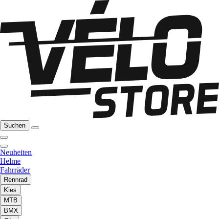
Suchen
Neuheiten
Helme
Fahrräder
Rennrad
Kies
MTB
BMX