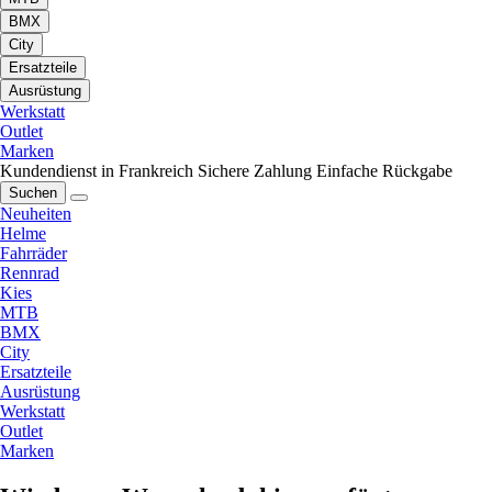
BMX
City
Ersatzteile
Ausrüstung
Werkstatt
Outlet
Marken
Kundendienst in Frankreich
Sichere Zahlung
Einfache Rückgabe
Suchen
Neuheiten
Helme
Fahrräder
Rennrad
Kies
MTB
BMX
City
Ersatzteile
Ausrüstung
Werkstatt
Outlet
Marken