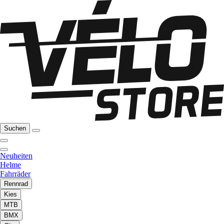
Suchen
Neuheiten
Helme
Fahrräder
Rennrad
Kies
MTB
BMX