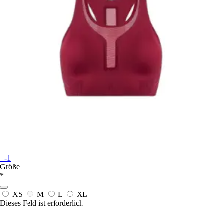
+-1
Größe
*
XS
M
L
XL
Dieses Feld ist erforderlich