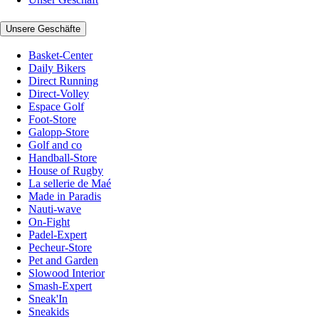
Unsere Geschäfte
Basket-Center
Daily Bikers
Direct Running
Direct-Volley
Espace Golf
Foot-Store
Galopp-Store
Golf and co
Handball-Store
House of Rugby
La sellerie de Maé
Made in Paradis
Nauti-wave
On-Fight
Padel-Expert
Pecheur-Store
Pet and Garden
Slowood Interior
Smash-Expert
Sneak'In
Sneakids