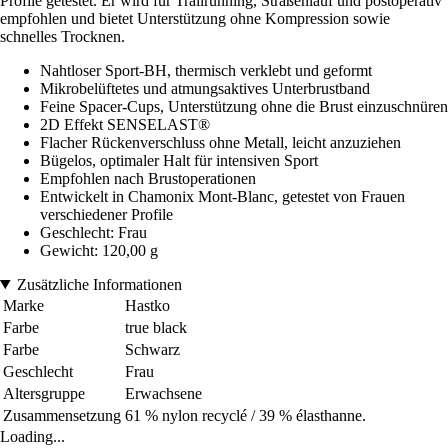
Profile getestet. Er wird für Trailrunning, Straßenlauf und postoperativ
empfohlen und bietet Unterstützung ohne Kompression sowie
schnelles Trocknen.
Nahtloser Sport-BH, thermisch verklebt und geformt
Mikrobelüftetes und atmungsaktives Unterbrustband
Feine Spacer-Cups, Unterstützung ohne die Brust einzuschnüren
2D Effekt SENSELAST®
Flacher Rückenverschluss ohne Metall, leicht anzuziehen
Bügelos, optimaler Halt für intensiven Sport
Empfohlen nach Brustoperationen
Entwickelt in Chamonix Mont-Blanc, getestet von Frauen
verschiedener Profile
Geschlecht: Frau
Gewicht: 120,00 g
Zusätzliche Informationen
Marke
Hastko
Farbe
true black
Farbe
Schwarz
Geschlecht
Frau
Altersgruppe
Erwachsene
Zusammensetzung
61 % nylon recyclé / 39 % élasthanne.
Loading...