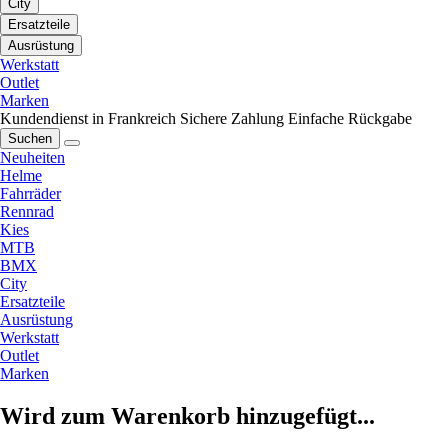
City
Ersatzteile
Ausrüstung
Werkstatt
Outlet
Marken
Kundendienst in Frankreich
Sichere Zahlung
Einfache Rückgabe
Suchen
Neuheiten
Helme
Fahrräder
Rennrad
Kies
MTB
BMX
City
Ersatzteile
Ausrüstung
Werkstatt
Outlet
Marken
Wird zum Warenkorb hinzugefügt...