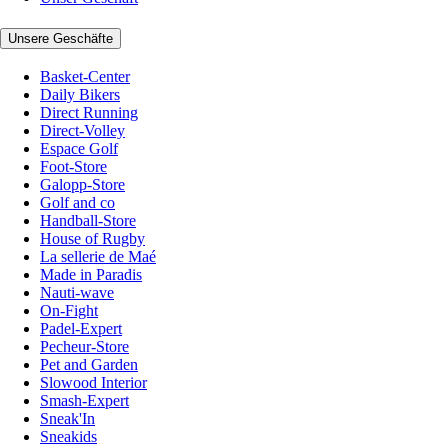
Unsere Geschäfte
Basket-Center
Daily Bikers
Direct Running
Direct-Volley
Espace Golf
Foot-Store
Galopp-Store
Golf and co
Handball-Store
House of Rugby
La sellerie de Maé
Made in Paradis
Nauti-wave
On-Fight
Padel-Expert
Pecheur-Store
Pet and Garden
Slowood Interior
Smash-Expert
Sneak'In
Sneakids