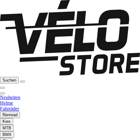
Suchen
Neuheiten
Helme
Fahrräder
Rennrad
Kies
MTB
BMX