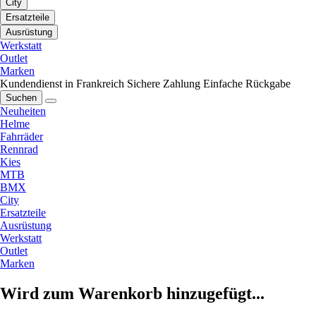
City
Ersatzteile
Ausrüstung
Werkstatt
Outlet
Marken
Kundendienst in Frankreich
Sichere Zahlung
Einfache Rückgabe
Suchen
Neuheiten
Helme
Fahrräder
Rennrad
Kies
MTB
BMX
City
Ersatzteile
Ausrüstung
Werkstatt
Outlet
Marken
Wird zum Warenkorb hinzugefügt...