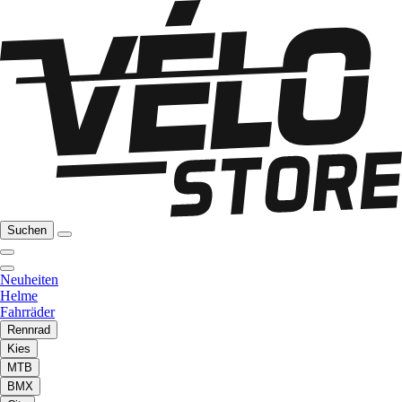
Suchen
Neuheiten
Helme
Fahrräder
Rennrad
Kies
MTB
BMX