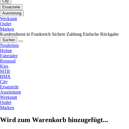
City
Ersatzteile
Ausrüstung
Werkstatt
Outlet
Marken
Kundendienst in Frankreich
Sichere Zahlung
Einfache Rückgabe
Suchen
Neuheiten
Helme
Fahrräder
Rennrad
Kies
MTB
BMX
City
Ersatzteile
Ausrüstung
Werkstatt
Outlet
Marken
Wird zum Warenkorb hinzugefügt...