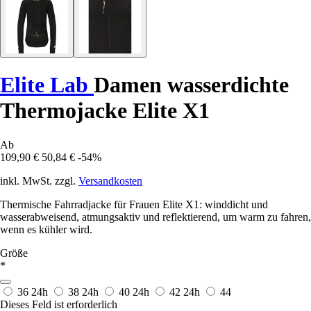
Elite Lab
Damen wasserdichte
Thermojacke Elite X1
Ab
109,90 €
50,84 €
-54%
inkl. MwSt. zzgl.
Versandkosten
Thermische Fahrradjacke für Frauen Elite X1: winddicht und
wasserabweisend, atmungsaktiv und reflektierend, um warm zu fahren,
wenn es kühler wird.
Größe
*
36
24h
38
24h
40
24h
42
24h
44
Dieses Feld ist erforderlich