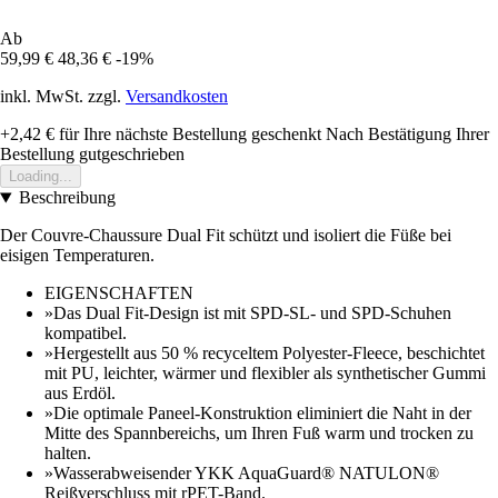
Ab
59,99 €
48,36 €
-19%
inkl. MwSt. zzgl.
Versandkosten
+2,42 €
für Ihre nächste Bestellung geschenkt
Nach Bestätigung Ihrer
Bestellung gutgeschrieben
Loading...
Beschreibung
Der Couvre-Chaussure Dual Fit schützt und isoliert die Füße bei
eisigen Temperaturen.
EIGENSCHAFTEN
»Das Dual Fit-Design ist mit SPD-SL- und SPD-Schuhen
kompatibel.
»Hergestellt aus 50 % recyceltem Polyester-Fleece, beschichtet
mit PU, leichter, wärmer und flexibler als synthetischer Gummi
aus Erdöl.
»Die optimale Paneel-Konstruktion eliminiert die Naht in der
Mitte des Spannbereichs, um Ihren Fuß warm und trocken zu
halten.
»Wasserabweisender YKK AquaGuard® NATULON®
Reißverschluss mit rPET-Band.