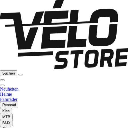
Suchen
Neuheiten
Helme
Fahrräder
Rennrad
Kies
MTB
BMX