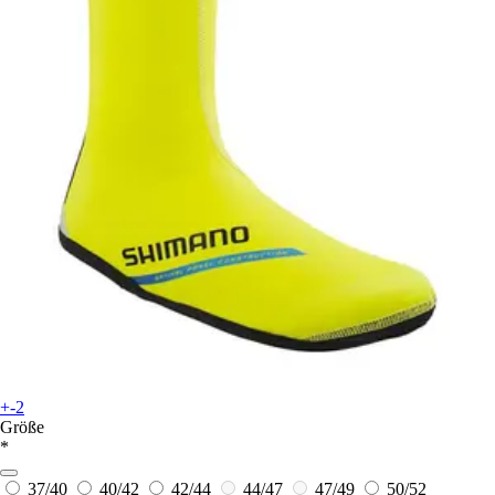
+-2
Größe
*
37/40
40/42
42/44
44/47
47/49
50/52