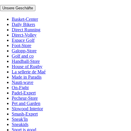
Unsere Geschäfte
Basket-Center
Daily Bikers
Direct Running
Direct-Volley
Espace Golf
Foot-Store
Galopp-Store
Golf and co
Handball-Store
House of Rugby
La sellerie de Maé
Made in Paradis
Nauti-wave
On-Fight
Padel-Expert
Pecheur-Store
Pet and Garden
Slowood Interior
Smash-Expert
Sneak'In
Sneakids
Sport is good