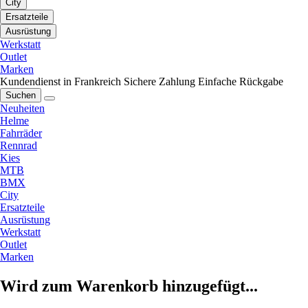
City
Ersatzteile
Ausrüstung
Werkstatt
Outlet
Marken
Kundendienst in Frankreich
Sichere Zahlung
Einfache Rückgabe
Suchen
Neuheiten
Helme
Fahrräder
Rennrad
Kies
MTB
BMX
City
Ersatzteile
Ausrüstung
Werkstatt
Outlet
Marken
Wird zum Warenkorb hinzugefügt...