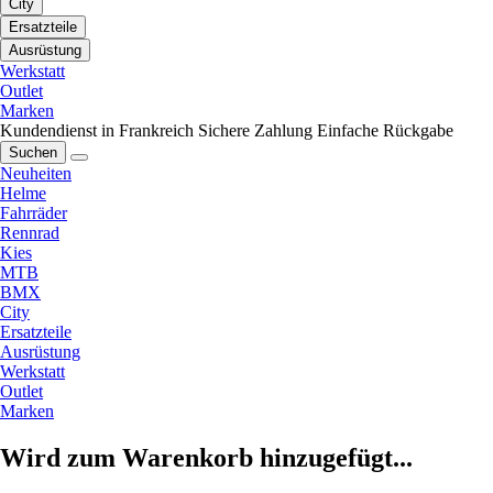
City
Ersatzteile
Ausrüstung
Werkstatt
Outlet
Marken
Kundendienst in Frankreich
Sichere Zahlung
Einfache Rückgabe
Suchen
Neuheiten
Helme
Fahrräder
Rennrad
Kies
MTB
BMX
City
Ersatzteile
Ausrüstung
Werkstatt
Outlet
Marken
Wird zum Warenkorb hinzugefügt...