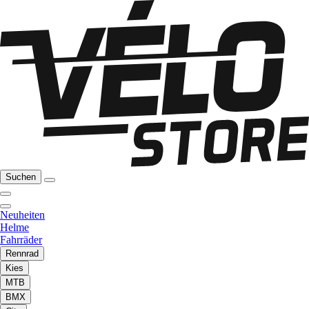
Suchen
Neuheiten
Helme
Fahrräder
Rennrad
Kies
MTB
BMX