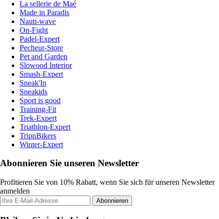
La sellerie de Maé
Made in Paradis
Nauti-wave
On-Fight
Padel-Expert
Pecheur-Store
Pet and Garden
Slowood Interior
Smash-Expert
Sneak'In
Sneakids
Sport is good
Training-Fit
Trek-Expert
Triathlon-Expert
TripnBikers
Winter-Expert
Abonnieren Sie unseren Newsletter
Profitieren Sie von 10% Rabatt, wenn Sie sich für unseren Newsletter
anmelden
Abonnieren