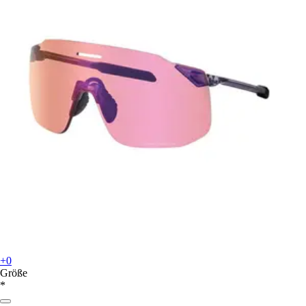
+0
Größe
*