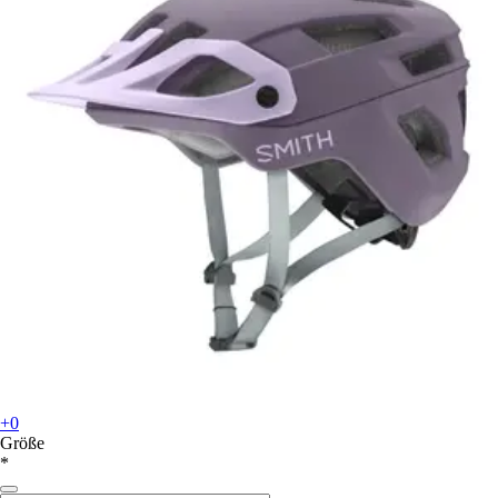
+0
Größe
*