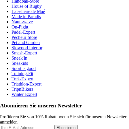
Handball-Store
House of Rugby
La sellerie de Maé
Made in Paradis
Nauti-wave
On-Fight
Padel-Expert
Pecheur-Store
Pet and Garden
Slowood Interior
Smash-Expert
Sneak'In
Sneakids
Sport is good
Training-Fit
Trek-Expert
Triathlon-Expert
TripnBikers
Winter-Expert
Abonnieren Sie unseren Newsletter
Profitieren Sie von 10% Rabatt, wenn Sie sich für unseren Newsletter
anmelden
Abonnieren