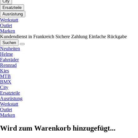
City
Ersatzteile
Ausrüstung
Werkstatt
Outlet
Marken
Kundendienst in Frankreich
Sichere Zahlung
Einfache Rückgabe
Suchen
Neuheiten
Helme
Fahrräder
Rennrad
Kies
MTB
BMX
City
Ersatzteile
Ausrüstung
Werkstatt
Outlet
Marken
Wird zum Warenkorb hinzugefügt...