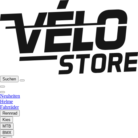
Suchen
Neuheiten
Helme
Fahrräder
Rennrad
Kies
MTB
BMX