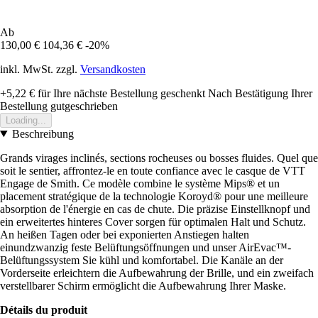
Ab
130,00 €
104,36 €
-20%
inkl. MwSt. zzgl.
Versandkosten
+5,22 €
für Ihre nächste Bestellung geschenkt
Nach Bestätigung Ihrer
Bestellung gutgeschrieben
Loading...
Beschreibung
Grands virages inclinés, sections rocheuses ou bosses fluides. Quel que
soit le sentier, affrontez-le en toute confiance avec le casque de VTT
Engage de Smith. Ce modèle combine le système Mips® et un
placement stratégique de la technologie Koroyd® pour une meilleure
absorption de l'énergie en cas de chute. Die präzise Einstellknopf und
ein erweitertes hinteres Cover sorgen für optimalen Halt und Schutz.
An heißen Tagen oder bei exponierten Anstiegen halten
einundzwanzig feste Belüftungsöffnungen und unser AirEvac™-
Belüftungssystem Sie kühl und komfortabel. Die Kanäle an der
Vorderseite erleichtern die Aufbewahrung der Brille, und ein zweifach
verstellbarer Schirm ermöglicht die Aufbewahrung Ihrer Maske.
Détails du produit