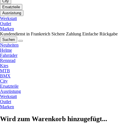
City
Ersatzteile
Ausrüstung
Werkstatt
Outlet
Marken
Kundendienst in Frankreich
Sichere Zahlung
Einfache Rückgabe
Suchen
Neuheiten
Helme
Fahrräder
Rennrad
Kies
MTB
BMX
City
Ersatzteile
Ausrüstung
Werkstatt
Outlet
Marken
Wird zum Warenkorb hinzugefügt...