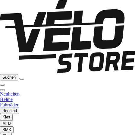
Suchen
Neuheiten
Helme
Fahrräder
Rennrad
Kies
MTB
BMX