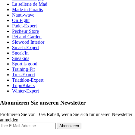
La sellerie de Maé
Made in Paradis
Nauti-wave
On-Fight
Padel-Expert
Pecheur-Store
Pet and Garden
Slowood Interior
Smash-Expert
Sneak'In
Sneakids
Sport is good
Training-Fit
Trek-Expert
Triathlon-Expert
TripnBikers
Winter-Expert
Abonnieren Sie unseren Newsletter
Profitieren Sie von 10% Rabatt, wenn Sie sich für unseren Newsletter
anmelden
Abonnieren