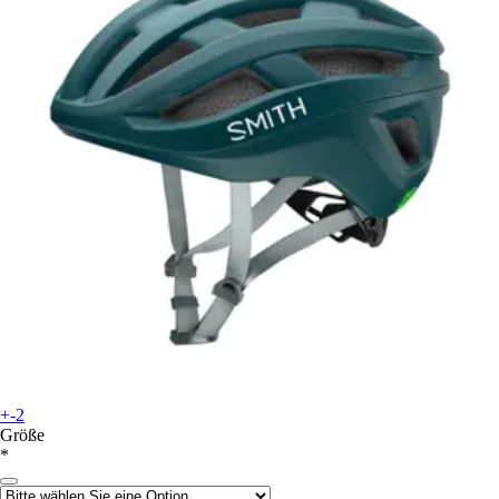
+-2
Größe
*