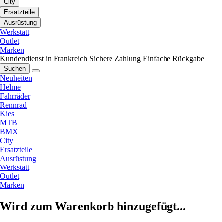
City
Ersatzteile
Ausrüstung
Werkstatt
Outlet
Marken
Kundendienst in Frankreich
Sichere Zahlung
Einfache Rückgabe
Suchen
Neuheiten
Helme
Fahrräder
Rennrad
Kies
MTB
BMX
City
Ersatzteile
Ausrüstung
Werkstatt
Outlet
Marken
Wird zum Warenkorb hinzugefügt...