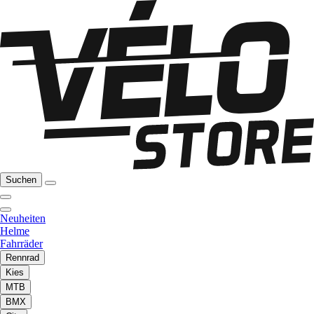
Suchen
Neuheiten
Helme
Fahrräder
Rennrad
Kies
MTB
BMX