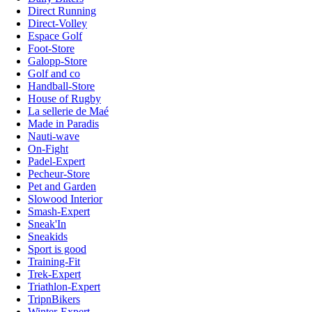
Direct Running
Direct-Volley
Espace Golf
Foot-Store
Galopp-Store
Golf and co
Handball-Store
House of Rugby
La sellerie de Maé
Made in Paradis
Nauti-wave
On-Fight
Padel-Expert
Pecheur-Store
Pet and Garden
Slowood Interior
Smash-Expert
Sneak'In
Sneakids
Sport is good
Training-Fit
Trek-Expert
Triathlon-Expert
TripnBikers
Winter-Expert