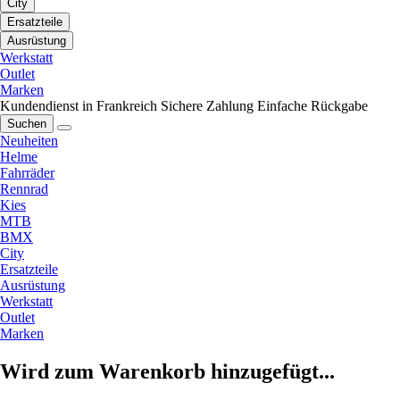
City
Ersatzteile
Ausrüstung
Werkstatt
Outlet
Marken
Kundendienst in Frankreich
Sichere Zahlung
Einfache Rückgabe
Suchen
Neuheiten
Helme
Fahrräder
Rennrad
Kies
MTB
BMX
City
Ersatzteile
Ausrüstung
Werkstatt
Outlet
Marken
Wird zum Warenkorb hinzugefügt...