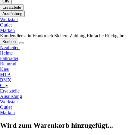
City
Ersatzteile
Ausrüstung
Werkstatt
Outlet
Marken
Kundendienst in Frankreich
Sichere Zahlung
Einfache Rückgabe
Suchen
Neuheiten
Helme
Fahrräder
Rennrad
Kies
MTB
BMX
City
Ersatzteile
Ausrüstung
Werkstatt
Outlet
Marken
Wird zum Warenkorb hinzugefügt...