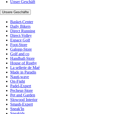
Unser Geschäft
Unsere Geschäfte
Basket-Center
Daily Bikers
Direct Running
Direct-Volley
Espace Golf
Foot-Store
Galopp-Store
Golf and co
Handball-Store
House of Rugby
La sellerie de Maé
Made in Paradis
Nauti-wave
On-Fight
Padel-Expert
Pecheur-Store
Pet and Garden
Slowood Interior
Smash-Expert
Sneak'In
Sneakids