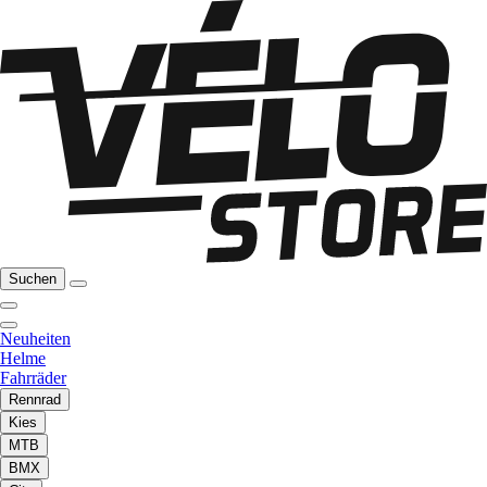
Suchen
Neuheiten
Helme
Fahrräder
Rennrad
Kies
MTB
BMX