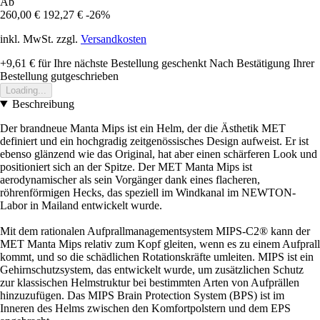
Ab
260,00 €
192,27 €
-26%
inkl. MwSt. zzgl.
Versandkosten
+9,61 €
für Ihre nächste Bestellung geschenkt
Nach Bestätigung Ihrer
Bestellung gutgeschrieben
Loading...
Beschreibung
Der brandneue Manta Mips ist ein Helm, der die Ästhetik MET
definiert und ein hochgradig zeitgenössisches Design aufweist. Er ist
ebenso glänzend wie das Original, hat aber einen schärferen Look und
positioniert sich an der Spitze. Der MET Manta Mips ist
aerodynamischer als sein Vorgänger dank eines flacheren,
röhrenförmigen Hecks, das speziell im Windkanal im NEWTON-
Labor in Mailand entwickelt wurde.
Mit dem rationalen Aufprallmanagementsystem MIPS-C2® kann der
MET Manta Mips relativ zum Kopf gleiten, wenn es zu einem Aufprall
kommt, und so die schädlichen Rotationskräfte umleiten. MIPS ist ein
Gehirnschutzsystem, das entwickelt wurde, um zusätzlichen Schutz
zur klassischen Helmstruktur bei bestimmten Arten von Aufprällen
hinzuzufügen. Das MIPS Brain Protection System (BPS) ist im
Inneren des Helms zwischen den Komfortpolstern und dem EPS