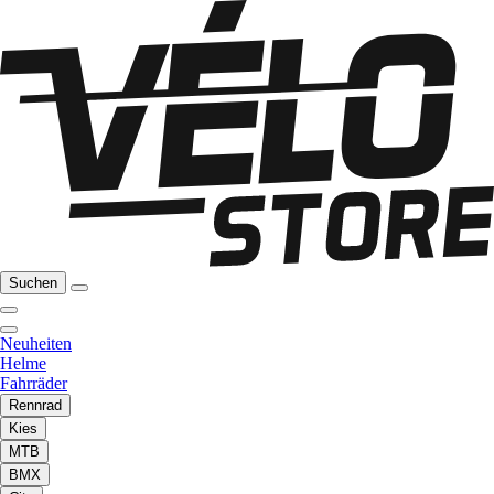
Suchen
Neuheiten
Helme
Fahrräder
Rennrad
Kies
MTB
BMX