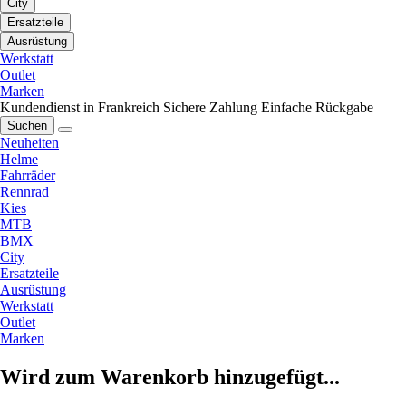
City
Ersatzteile
Ausrüstung
Werkstatt
Outlet
Marken
Kundendienst in Frankreich
Sichere Zahlung
Einfache Rückgabe
Suchen
Neuheiten
Helme
Fahrräder
Rennrad
Kies
MTB
BMX
City
Ersatzteile
Ausrüstung
Werkstatt
Outlet
Marken
Wird zum Warenkorb hinzugefügt...