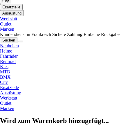
City
Ersatzteile
Ausrüstung
Werkstatt
Outlet
Marken
Kundendienst in Frankreich
Sichere Zahlung
Einfache Rückgabe
Suchen
Neuheiten
Helme
Fahrräder
Rennrad
Kies
MTB
BMX
City
Ersatzteile
Ausrüstung
Werkstatt
Outlet
Marken
Wird zum Warenkorb hinzugefügt...