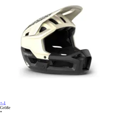
+-1
Größe
*