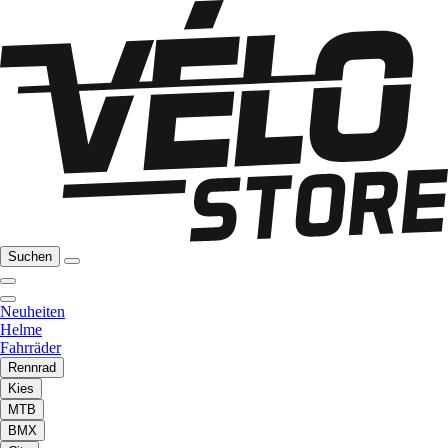
Suchen
Neuheiten
Helme
Fahrräder
Rennrad
Kies
MTB
BMX