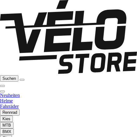
Suchen
Neuheiten
Helme
Fahrräder
Rennrad
Kies
MTB
BMX