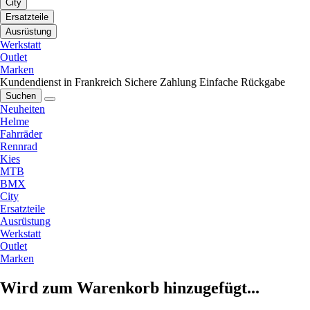
City
Ersatzteile
Ausrüstung
Werkstatt
Outlet
Marken
Kundendienst in Frankreich
Sichere Zahlung
Einfache Rückgabe
Suchen
Neuheiten
Helme
Fahrräder
Rennrad
Kies
MTB
BMX
City
Ersatzteile
Ausrüstung
Werkstatt
Outlet
Marken
Wird zum Warenkorb hinzugefügt...