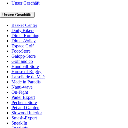
Unser Geschäft
Unsere Geschäfte
Basket-Center
Daily Bikers
Direct Running
Direct-Volley
Espace Golf
Foot-Store
Galopp-Store
Golf and co
Handball-Store
House of Rugby
La sellerie de Maé
Made in Paradis
Nauti-wave
On-Fight
Padel-Expert
Pecheur-Store
Pet and Garden
Slowood Interior
Smash-Expert
Sneak'In