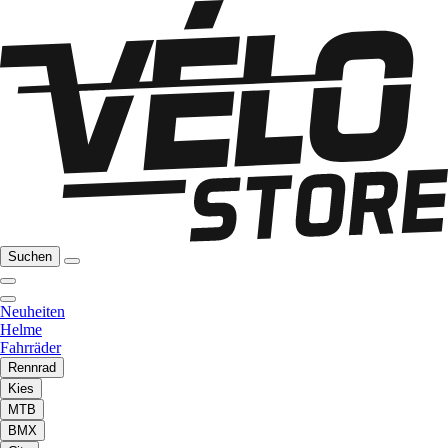
Suchen
Neuheiten
Helme
Fahrräder
Rennrad
Kies
MTB
BMX