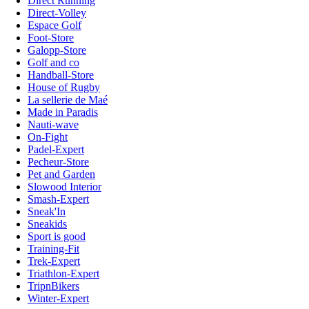
Direct Running
Direct-Volley
Espace Golf
Foot-Store
Galopp-Store
Golf and co
Handball-Store
House of Rugby
La sellerie de Maé
Made in Paradis
Nauti-wave
On-Fight
Padel-Expert
Pecheur-Store
Pet and Garden
Slowood Interior
Smash-Expert
Sneak'In
Sneakids
Sport is good
Training-Fit
Trek-Expert
Triathlon-Expert
TripnBikers
Winter-Expert