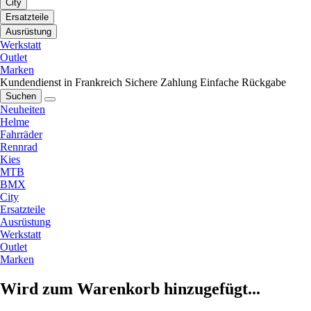
City
Ersatzteile
Ausrüstung
Werkstatt
Outlet
Marken
Kundendienst in Frankreich
Sichere Zahlung
Einfache Rückgabe
Suchen
Neuheiten
Helme
Fahrräder
Rennrad
Kies
MTB
BMX
City
Ersatzteile
Ausrüstung
Werkstatt
Outlet
Marken
Wird zum Warenkorb hinzugefügt...