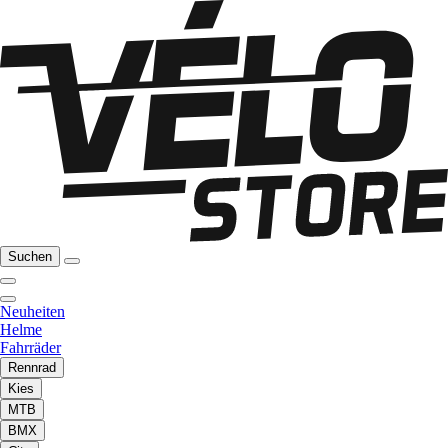
Suchen
Neuheiten
Helme
Fahrräder
Rennrad
Kies
MTB
BMX