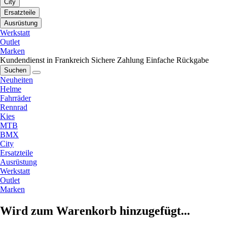
City
Ersatzteile
Ausrüstung
Werkstatt
Outlet
Marken
Kundendienst in Frankreich
Sichere Zahlung
Einfache Rückgabe
Suchen
Neuheiten
Helme
Fahrräder
Rennrad
Kies
MTB
BMX
City
Ersatzteile
Ausrüstung
Werkstatt
Outlet
Marken
Wird zum Warenkorb hinzugefügt...