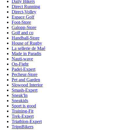
Daily Bikers
Direct Running
Direct-Volley
Espace Golf
Foot-Store
Galopp-Store
Golf and co
Handball-Store
House of Rugby
La sellerie de Maé
Made in Paradis
Nauti-wave
On-Fight
Padel-Expert
Pecheur-Store
Pet and Garden
Slowood Interior
Smash-Expert
Sneak'In
Sneakids
Sport is good
Training-Fit
Trek-Expert
Triathlon-Expert
TripnBikers