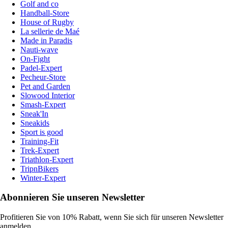
Golf and co
Handball-Store
House of Rugby
La sellerie de Maé
Made in Paradis
Nauti-wave
On-Fight
Padel-Expert
Pecheur-Store
Pet and Garden
Slowood Interior
Smash-Expert
Sneak'In
Sneakids
Sport is good
Training-Fit
Trek-Expert
Triathlon-Expert
TripnBikers
Winter-Expert
Abonnieren Sie unseren Newsletter
Profitieren Sie von 10% Rabatt, wenn Sie sich für unseren Newsletter
anmelden