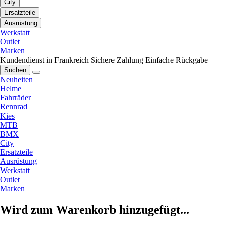
City
Ersatzteile
Ausrüstung
Werkstatt
Outlet
Marken
Kundendienst in Frankreich
Sichere Zahlung
Einfache Rückgabe
Suchen
Neuheiten
Helme
Fahrräder
Rennrad
Kies
MTB
BMX
City
Ersatzteile
Ausrüstung
Werkstatt
Outlet
Marken
Wird zum Warenkorb hinzugefügt...