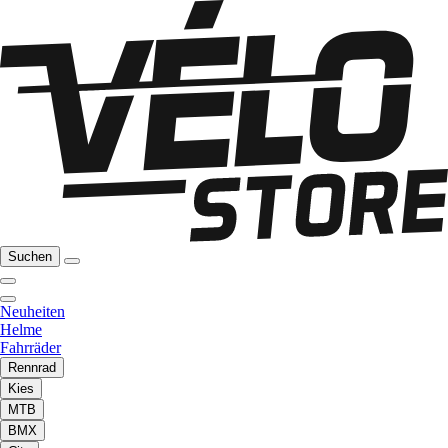
Suchen
Neuheiten
Helme
Fahrräder
Rennrad
Kies
MTB
BMX