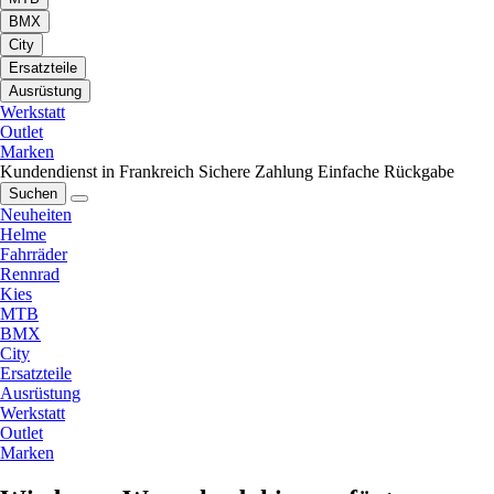
BMX
City
Ersatzteile
Ausrüstung
Werkstatt
Outlet
Marken
Kundendienst in Frankreich
Sichere Zahlung
Einfache Rückgabe
Suchen
Neuheiten
Helme
Fahrräder
Rennrad
Kies
MTB
BMX
City
Ersatzteile
Ausrüstung
Werkstatt
Outlet
Marken