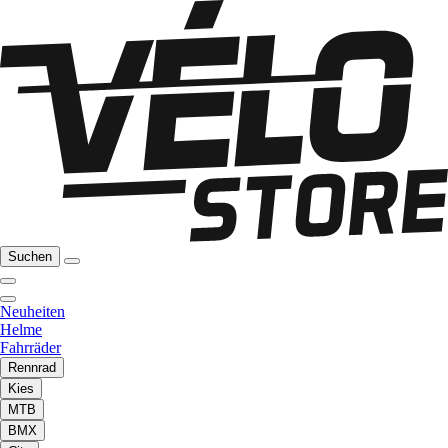
Suchen
Neuheiten
Helme
Fahrräder
Rennrad
Kies
MTB
BMX