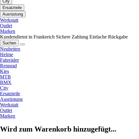
City
Ersatzteile
Ausrüstung
Werkstatt
Outlet
Marken
Kundendienst in Frankreich
Sichere Zahlung
Einfache Rückgabe
Suchen
Neuheiten
Helme
Fahrräder
Rennrad
Kies
MTB
BMX
City
Ersatzteile
Ausrüstung
Werkstatt
Outlet
Marken
Wird zum Warenkorb hinzugefügt...