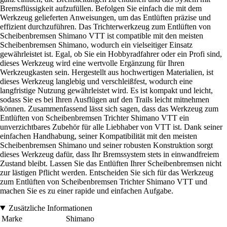
Bremsflüssigkeit aufzufüllen. Befolgen Sie einfach die mit dem
Werkzeug gelieferten Anweisungen, um das Entlüften präzise und
effizient durchzuführen. Das Trichterwerkzeug zum Entlüften von
Scheibenbremsen Shimano VTT ist compatible mit den meisten
Scheibenbremsen Shimano, wodurch ein vielseitiger Einsatz
gewährleistet ist. Egal, ob Sie ein Hobbyradfahrer oder ein Profi sind,
dieses Werkzeug wird eine wertvolle Ergänzung für Ihren
Werkzeugkasten sein. Hergestellt aus hochwertigen Materialien, ist
dieses Werkzeug langlebig und verschleißfest, wodurch eine
langfristige Nutzung gewährleistet wird. Es ist kompakt und leicht,
sodass Sie es bei Ihren Ausflügen auf den Trails leicht mitnehmen
können. Zusammenfassend lässt sich sagen, dass das Werkzeug zum
Entlüften von Scheibenbremsen Trichter Shimano VTT ein
unverzichtbares Zubehör für alle Liebhaber von VTT ist. Dank seiner
einfachen Handhabung, seiner Kompatibilität mit den meisten
Scheibenbremsen Shimano und seiner robusten Konstruktion sorgt
dieses Werkzeug dafür, dass Ihr Bremssystem stets in einwandfreiem
Zustand bleibt. Lassen Sie das Entlüften Ihrer Scheibenbremsen nicht
zur lästigen Pflicht werden. Entscheiden Sie sich für das Werkzeug
zum Entlüften von Scheibenbremsen Trichter Shimano VTT und
machen Sie es zu einer rapide und einfachen Aufgabe.
Zusätzliche Informationen
Marke
Shimano