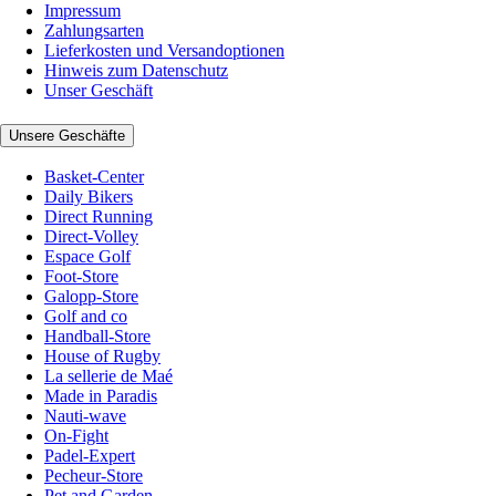
Impressum
Zahlungsarten
Lieferkosten und Versandoptionen
Hinweis zum Datenschutz
Unser Geschäft
Unsere Geschäfte
Basket-Center
Daily Bikers
Direct Running
Direct-Volley
Espace Golf
Foot-Store
Galopp-Store
Golf and co
Handball-Store
House of Rugby
La sellerie de Maé
Made in Paradis
Nauti-wave
On-Fight
Padel-Expert
Pecheur-Store
Pet and Garden