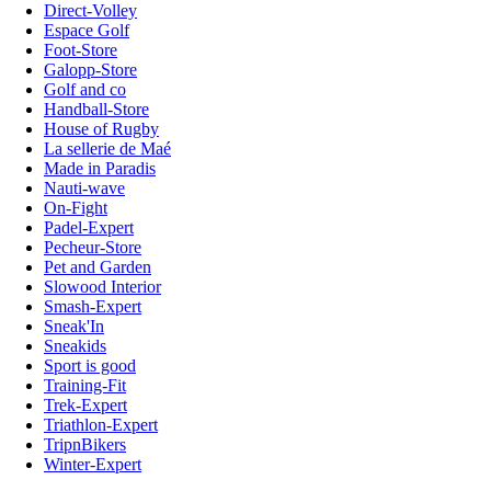
Direct-Volley
Espace Golf
Foot-Store
Galopp-Store
Golf and co
Handball-Store
House of Rugby
La sellerie de Maé
Made in Paradis
Nauti-wave
On-Fight
Padel-Expert
Pecheur-Store
Pet and Garden
Slowood Interior
Smash-Expert
Sneak'In
Sneakids
Sport is good
Training-Fit
Trek-Expert
Triathlon-Expert
TripnBikers
Winter-Expert