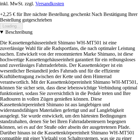
inkl. MwSt. zzgl.
Versandkosten
+2,25 €
für Ihre nächste Bestellung geschenkt
Nach Bestätigung Ihrer
Bestellung gutgeschrieben
Loading...
Beschreibung
Die Kassettengehäuseeinheit Shimano WH-MT501 ist eine
zuverlässige Wahl für alle Radsportfans, die nach optimaler Leistung
suchen. Entwickelt von der renommierten Marke Shimano, ist diese
hochwertige Kassettengehäuseeinheit garantiert für ein reibungsloses
und zuverlässiges Fahrraderlebnis. Der Kassettenkörper ist ein
wesentlicher Bestandteil jedes Fahrrads und für die effiziente
Kraftübertragung zwischen der Kette und dem Hinterrad
verantwortlich. Mit der Kassettenkörpereinheit Shimano WH-MT501,
können Sie sicher sein, dass diese lebenswichtige Verbindung optimal
funktioniert, sodass Sie zuversichtlich in die Pedale treten und Ihre
Radtouren in vollen Zügen genießen können. Diese
Kassettenkörpereinheit Shimano ist aus langlebigen und
widerstandsfähigen Materialien gefertigt und auf Langlebigkeit
ausgelegt. Sie wurde entwickelt, um den härtesten Bedingungen
standzuhalten, denen Sie bei Ihren Fahrradabenteuern begegnen
können, sei es auf der Straße oder abseits der ausgetretenen Pfade.
Darüber hinaus ist die Kassettenkörpereinheit Shimano WH-MT501
compatible mit einer Vielzahl von Schaltsystemen, was sie zu einer