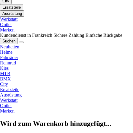
City
Ersatzteile
Ausrüstung
Werkstatt
Outlet
Marken
Kundendienst in Frankreich
Sichere Zahlung
Einfache Rückgabe
Suchen
Neuheiten
Helme
Fahrräder
Rennrad
Kies
MTB
BMX
City
Ersatzteile
Ausrüstung
Werkstatt
Outlet
Marken
Wird zum Warenkorb hinzugefügt...