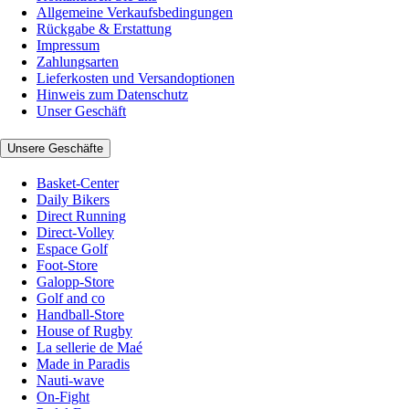
Allgemeine Verkaufsbedingungen
Rückgabe & Erstattung
Impressum
Zahlungsarten
Lieferkosten und Versandoptionen
Hinweis zum Datenschutz
Unser Geschäft
Unsere Geschäfte
Basket-Center
Daily Bikers
Direct Running
Direct-Volley
Espace Golf
Foot-Store
Galopp-Store
Golf and co
Handball-Store
House of Rugby
La sellerie de Maé
Made in Paradis
Nauti-wave
On-Fight