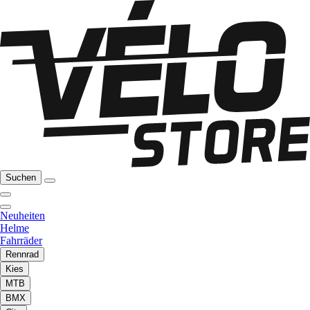
Suchen
Neuheiten
Helme
Fahrräder
Rennrad
Kies
MTB
BMX