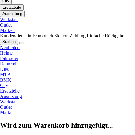
City
Ersatzteile
Ausrüstung
Werkstatt
Outlet
Marken
Kundendienst in Frankreich
Sichere Zahlung
Einfache Rückgabe
Suchen
Neuheiten
Helme
Fahrräder
Rennrad
Kies
MTB
BMX
City
Ersatzteile
Ausrüstung
Werkstatt
Outlet
Marken
Wird zum Warenkorb hinzugefügt...