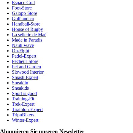
Espace Golf
Foot-Store
Galopp-Store
Golf and co
Handball-Store
House of Rugby
La sellerie de Maé
Made in Paradis
Nauti-wave
On-Fight
Padel-Expert
Pecheur-Store
Pet and Garden
Slowood Interior
Smash-Expert
Sneak'In
Sneakids
Sport is good
Training-Fit
Trek-Expert
Triathlon-Expert
TripnBikers
Winter-Expert
Abonnieren Sie unseren Newsletter