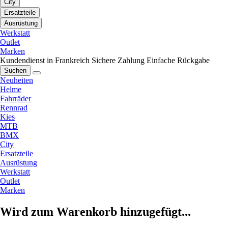
City
Ersatzteile
Ausrüstung
Werkstatt
Outlet
Marken
Kundendienst in Frankreich
Sichere Zahlung
Einfache Rückgabe
Suchen
Neuheiten
Helme
Fahrräder
Rennrad
Kies
MTB
BMX
City
Ersatzteile
Ausrüstung
Werkstatt
Outlet
Marken
Wird zum Warenkorb hinzugefügt...