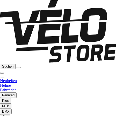
Suchen
Neuheiten
Helme
Fahrräder
Rennrad
Kies
MTB
BMX