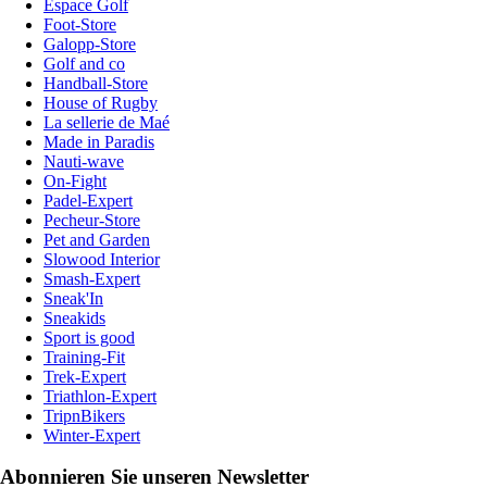
Espace Golf
Foot-Store
Galopp-Store
Golf and co
Handball-Store
House of Rugby
La sellerie de Maé
Made in Paradis
Nauti-wave
On-Fight
Padel-Expert
Pecheur-Store
Pet and Garden
Slowood Interior
Smash-Expert
Sneak'In
Sneakids
Sport is good
Training-Fit
Trek-Expert
Triathlon-Expert
TripnBikers
Winter-Expert
Abonnieren Sie unseren Newsletter