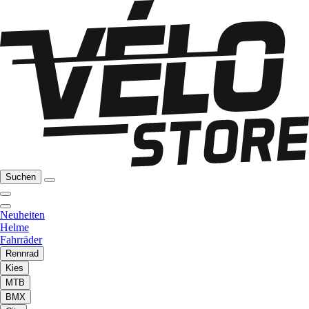
Suchen
Neuheiten
Helme
Fahrräder
Rennrad
Kies
MTB
BMX