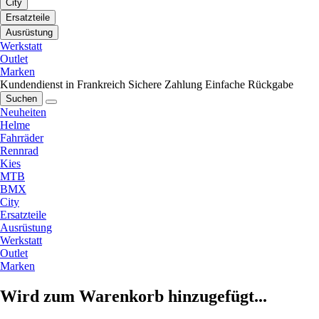
City
Ersatzteile
Ausrüstung
Werkstatt
Outlet
Marken
Kundendienst in Frankreich
Sichere Zahlung
Einfache Rückgabe
Suchen
Neuheiten
Helme
Fahrräder
Rennrad
Kies
MTB
BMX
City
Ersatzteile
Ausrüstung
Werkstatt
Outlet
Marken
Wird zum Warenkorb hinzugefügt...