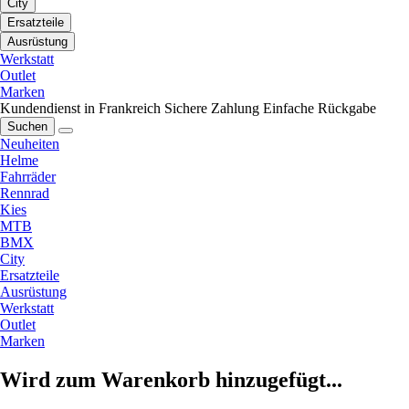
City
Ersatzteile
Ausrüstung
Werkstatt
Outlet
Marken
Kundendienst in Frankreich
Sichere Zahlung
Einfache Rückgabe
Suchen
Neuheiten
Helme
Fahrräder
Rennrad
Kies
MTB
BMX
City
Ersatzteile
Ausrüstung
Werkstatt
Outlet
Marken
Wird zum Warenkorb hinzugefügt...