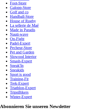
Foot-Store
Galopp-Store
Golf and co
Handball-Store
House of Rugby
La sellerie de Maé
Made in Paradis
Nauti-wave
On-Fight
Padel-Expert
Pecheur-Store
Pet and Garden
Slowood Interior
Smash-Expert
Sneak'In
Sneakids
Sport is good
Training-Fit
Trek-Expert
Triathlon-Expert
TripnBikers
Winter-Expert
Abonnieren Sie unseren Newsletter