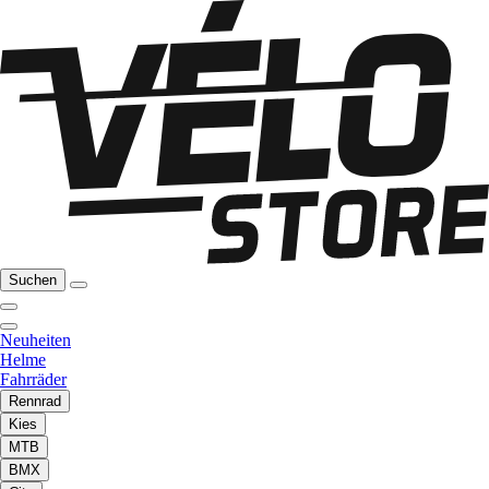
Suchen
Neuheiten
Helme
Fahrräder
Rennrad
Kies
MTB
BMX