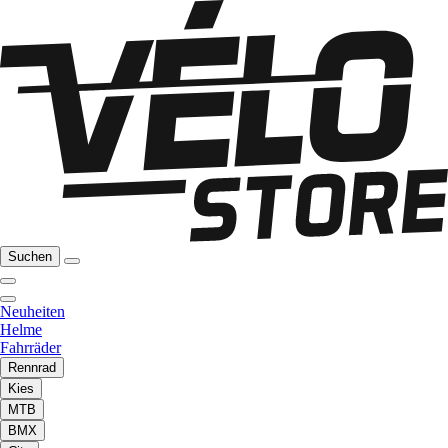
Suchen
Neuheiten
Helme
Fahrräder
Rennrad
Kies
MTB
BMX