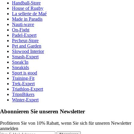
Handball-Store
House of Rugby
La sellerie de Maé
Made in Paradis
Nauti-wave
On-Fight
Padel-Expert
Pecheur-Store
Pet and Garden
Slowood Interior
Smash-Expert
Sneak'In
Sneakids
Sport is good
Training-Fit
Trek-Expert
Triathlon-Expert
TripnBikers
Winter-Expert
Abonnieren Sie unseren Newsletter
Profitieren Sie von 10% Rabatt, wenn Sie sich für unseren Newsletter
anmelden