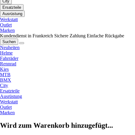
City
Ersatzteile
Ausrüstung
Werkstatt
Outlet
Marken
Kundendienst in Frankreich
Sichere Zahlung
Einfache Rückgabe
Suchen
Neuheiten
Helme
Fahrräder
Rennrad
Kies
MTB
BMX
City
Ersatzteile
Ausrüstung
Werkstatt
Outlet
Marken
Wird zum Warenkorb hinzugefügt...