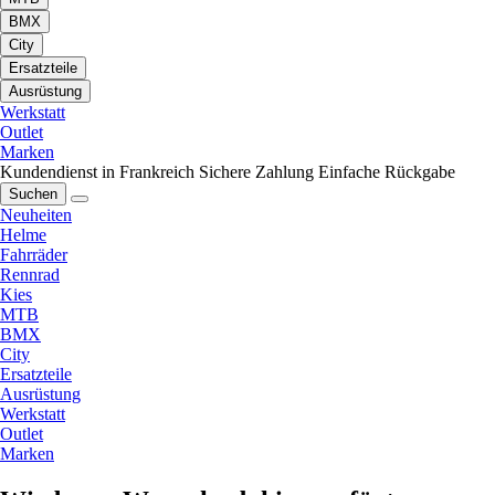
BMX
City
Ersatzteile
Ausrüstung
Werkstatt
Outlet
Marken
Kundendienst in Frankreich
Sichere Zahlung
Einfache Rückgabe
Suchen
Neuheiten
Helme
Fahrräder
Rennrad
Kies
MTB
BMX
City
Ersatzteile
Ausrüstung
Werkstatt
Outlet
Marken