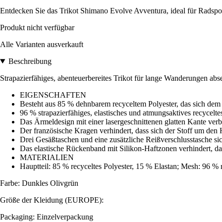
Entdecken Sie das Trikot Shimano Evolve Avventura, ideal für Radsport
Produkt nicht verfügbar
Alle Varianten ausverkauft
Beschreibung
Strapazierfähiges, abenteuerbereites Trikot für lange Wanderungen abse
EIGENSCHAFTEN
Besteht aus 85 % dehnbarem recyceltem Polyester, das sich dem
96 % strapazierfähiges, elastisches und atmungsaktives recycel
Das Ärmeldesign mit einer lasergeschnittenen glatten Kante ver
Der französische Kragen verhindert, dass sich der Stoff um den 
Drei Gesäßtaschen und eine zusätzliche Reißverschlusstasche si
Das elastische Rückenband mit Silikon-Haftzonen verhindert, da
MATERIALIEN
Hauptteil: 85 % recyceltes Polyester, 15 % Elastan; Mesh: 96 % r
Farbe: Dunkles Olivgrün
Größe der Kleidung (EUROPE):
Packaging: Einzelverpackung