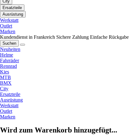
City
Ersatzteile
Ausrüstung
Werkstatt
Outlet
Marken
Kundendienst in Frankreich
Sichere Zahlung
Einfache Rückgabe
Suchen
Neuheiten
Helme
Fahrräder
Rennrad
Kies
MTB
BMX
City
Ersatzteile
Ausrüstung
Werkstatt
Outlet
Marken
Wird zum Warenkorb hinzugefügt...