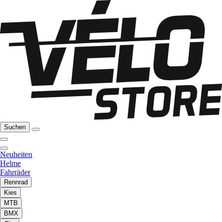
Suchen
Neuheiten
Helme
Fahrräder
Rennrad
Kies
MTB
BMX