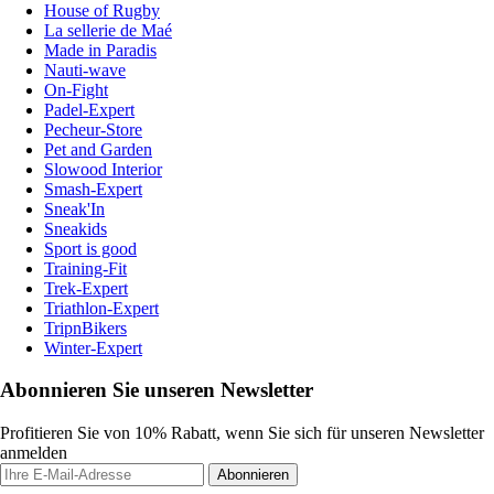
House of Rugby
La sellerie de Maé
Made in Paradis
Nauti-wave
On-Fight
Padel-Expert
Pecheur-Store
Pet and Garden
Slowood Interior
Smash-Expert
Sneak'In
Sneakids
Sport is good
Training-Fit
Trek-Expert
Triathlon-Expert
TripnBikers
Winter-Expert
Abonnieren Sie unseren Newsletter
Profitieren Sie von 10% Rabatt, wenn Sie sich für unseren Newsletter
anmelden
Abonnieren