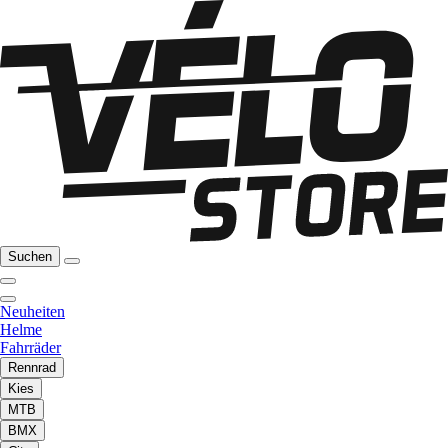
Suchen
Neuheiten
Helme
Fahrräder
Rennrad
Kies
MTB
BMX