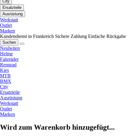
City
Ersatzteile
Ausrüstung
Werkstatt
Outlet
Marken
Kundendienst in Frankreich
Sichere Zahlung
Einfache Rückgabe
Suchen
Neuheiten
Helme
Fahrräder
Rennrad
Kies
MTB
BMX
City
Ersatzteile
Ausrüstung
Werkstatt
Outlet
Marken
Wird zum Warenkorb hinzugefügt...