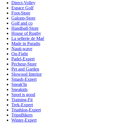
Direct-Volley
Espace Golf
Foot-Store
Galopp-Store
Golf and co
Handball-Store
House of Rugby
La sellerie de Maé
Made in Paradis
Nauti-wave
On-Fight
Padel-Expert
Pecheur-Store
Pet and Garden
Slowood Interior
Smash-Expert
Sneak'In
Sneakids
Sport is good
Training-Fit
Trek-Expert
Triathlon-Expert
TripnBikers
Winter-Expert