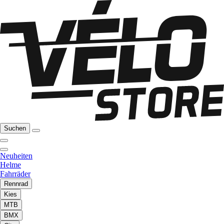
Suchen
Neuheiten
Helme
Fahrräder
Rennrad
Kies
MTB
BMX