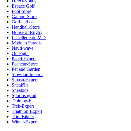
Direct-Volley
Espace Golf
Foot-Store
Galopp-Store
Golf and co
Handball-Store
House of Rugby
La sellerie de Maé
Made in Paradis
Nauti-wave
On-Fight
Padel-Expert
Pecheur-Store
Pet and Garden
Slowood Interior
Smash-Expert
Sneak'In
Sneakids
Sport is good
Training-Fit
Trek-Expert
Triathlon-Expert
TripnBikers
Winter-Expert