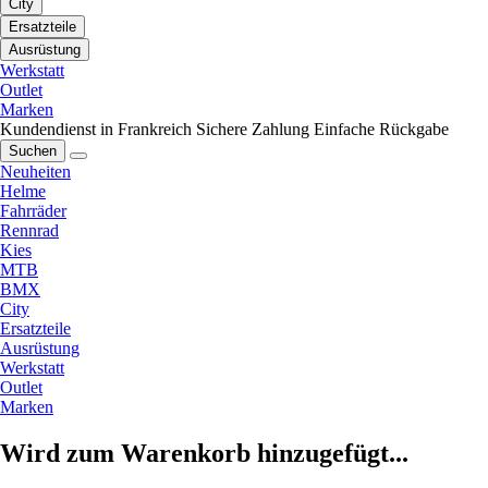
City
Ersatzteile
Ausrüstung
Werkstatt
Outlet
Marken
Kundendienst in Frankreich
Sichere Zahlung
Einfache Rückgabe
Suchen
Neuheiten
Helme
Fahrräder
Rennrad
Kies
MTB
BMX
City
Ersatzteile
Ausrüstung
Werkstatt
Outlet
Marken
Wird zum Warenkorb hinzugefügt...