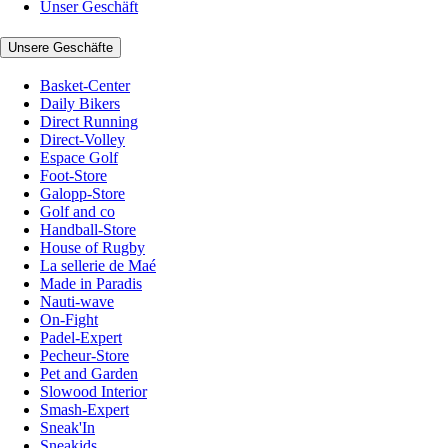
Unser Geschäft
Unsere Geschäfte
Basket-Center
Daily Bikers
Direct Running
Direct-Volley
Espace Golf
Foot-Store
Galopp-Store
Golf and co
Handball-Store
House of Rugby
La sellerie de Maé
Made in Paradis
Nauti-wave
On-Fight
Padel-Expert
Pecheur-Store
Pet and Garden
Slowood Interior
Smash-Expert
Sneak'In
Sneakids