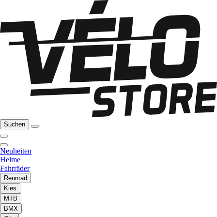
Suchen
Neuheiten
Helme
Fahrräder
Rennrad
Kies
MTB
BMX