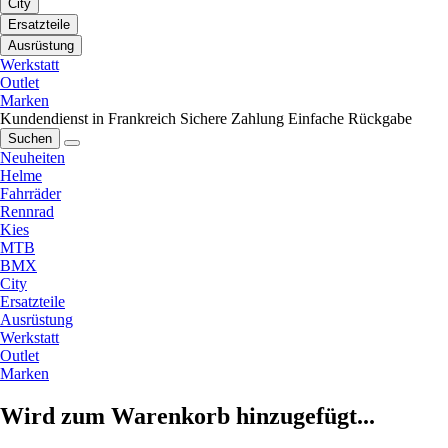
City
Ersatzteile
Ausrüstung
Werkstatt
Outlet
Marken
Kundendienst in Frankreich
Sichere Zahlung
Einfache Rückgabe
Suchen
Neuheiten
Helme
Fahrräder
Rennrad
Kies
MTB
BMX
City
Ersatzteile
Ausrüstung
Werkstatt
Outlet
Marken
Wird zum Warenkorb hinzugefügt...