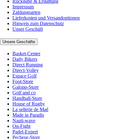
Rückgabe & Erstattung
Impressum
Zahlungsarten
Lieferkosten und Versandoptionen
Hinweis zum Datenschutz
Unser Geschäft
Unsere Geschäfte
Basket-Center
Daily Bikers
Direct Running
Direct-Volley
Espace Golf
Foot-Store
Galopp-Store
Golf and co
Handball-Store
House of Rugby
La sellerie de Maé
Made in Paradis
Nauti-wave
On-Fight
Padel-Expert
Pecheur-Store