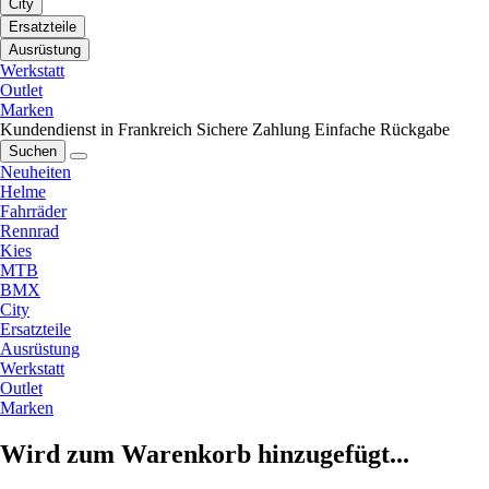
City
Ersatzteile
Ausrüstung
Werkstatt
Outlet
Marken
Kundendienst in Frankreich
Sichere Zahlung
Einfache Rückgabe
Suchen
Neuheiten
Helme
Fahrräder
Rennrad
Kies
MTB
BMX
City
Ersatzteile
Ausrüstung
Werkstatt
Outlet
Marken
Wird zum Warenkorb hinzugefügt...