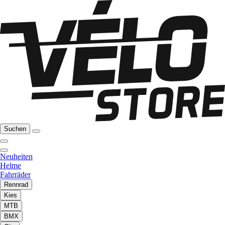
Suchen
Neuheiten
Helme
Fahrräder
Rennrad
Kies
MTB
BMX