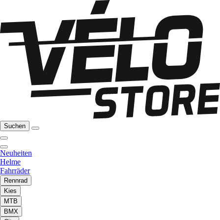
Suchen
Neuheiten
Helme
Fahrräder
Rennrad
Kies
MTB
BMX