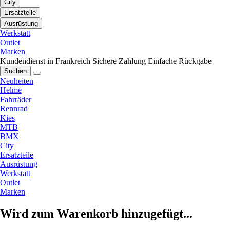
City
Ersatzteile
Ausrüstung
Werkstatt
Outlet
Marken
Kundendienst in Frankreich
Sichere Zahlung
Einfache Rückgabe
Suchen
Neuheiten
Helme
Fahrräder
Rennrad
Kies
MTB
BMX
City
Ersatzteile
Ausrüstung
Werkstatt
Outlet
Marken
Wird zum Warenkorb hinzugefügt...