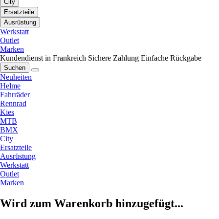
City
Ersatzteile
Ausrüstung
Werkstatt
Outlet
Marken
Kundendienst in Frankreich
Sichere Zahlung
Einfache Rückgabe
Suchen
Neuheiten
Helme
Fahrräder
Rennrad
Kies
MTB
BMX
City
Ersatzteile
Ausrüstung
Werkstatt
Outlet
Marken
Wird zum Warenkorb hinzugefügt...