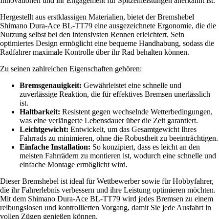
Innovationen und ihr Engagement für Spitzenleistungen anerkannt ist.
Hergestellt aus erstklassigen Materialien, bietet der Bremshebel
Shimano Dura-Ace BL-TT79 eine ausgezeichnete Ergonomie, die die
Nutzung selbst bei den intensivsten Rennen erleichtert. Sein
optimiertes Design ermöglicht eine bequeme Handhabung, sodass die
Radfahrer maximale Kontrolle über ihr Rad behalten können.
Zu seinen zahlreichen Eigenschaften gehören:
Bremsgenauigkeit:
Gewährleistet eine schnelle und
zuverlässige Reaktion, die für effektives Bremsen unerlässlich
ist.
Haltbarkeit:
Resistent gegen wechselnde Wetterbedingungen,
was eine verlängerte Lebensdauer über die Zeit garantiert.
Leichtgewicht:
Entwickelt, um das Gesamtgewicht Ihres
Fahrrads zu minimieren, ohne die Robustheit zu beeinträchtigen.
Einfache Installation:
So konzipiert, dass es leicht an den
meisten Fahrrädern zu montieren ist, wodurch eine schnelle und
einfache Montage ermöglicht wird.
Dieser Bremshebel ist ideal für Wettbewerber sowie für Hobbyfahrer,
die ihr Fahrerlebnis verbessern und ihre Leistung optimieren möchten.
Mit dem Shimano Dura-Ace BL-TT79 wird jedes Bremsen zu einem
reibungslosen und kontrollierten Vorgang, damit Sie jede Ausfahrt in
vollen Zügen genießen können.