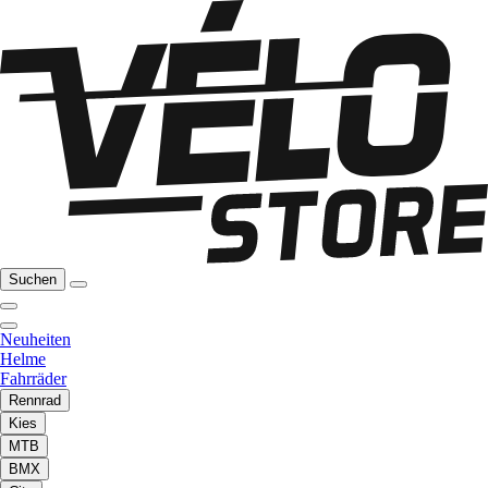
Suchen
Neuheiten
Helme
Fahrräder
Rennrad
Kies
MTB
BMX