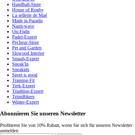
Handball-Store
House of Rugby
La sellerie de Maé
Made in Paradis
Nauti-wave
On-Fight
Padel-Expert
Pecheur-Store
Pet and Garden
Slowood Interior
Smash-Expert
Sneak'In
Sneakids
Sport is good
Training-Fit
Trek-Expert
Triathlon-Expert
TripnBikers
Winter-Expert
Abonnieren Sie unseren Newsletter
Profitieren Sie von 10% Rabatt, wenn Sie sich für unseren Newsletter
anmelden